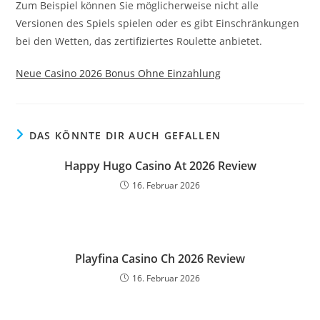
Zum Beispiel können Sie möglicherweise nicht alle
Versionen des Spiels spielen oder es gibt Einschränkungen
bei den Wetten, das zertifiziertes Roulette anbietet.
Neue Casino 2026 Bonus Ohne Einzahlung
DAS KÖNNTE DIR AUCH GEFALLEN
Happy Hugo Casino At 2026 Review
16. Februar 2026
Playfina Casino Ch 2026 Review
16. Februar 2026