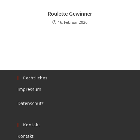
Roulette Gewinner
16. Februar 2026
Rechtliches
Impressum
Datenschutz
Kontakt
Kontakt