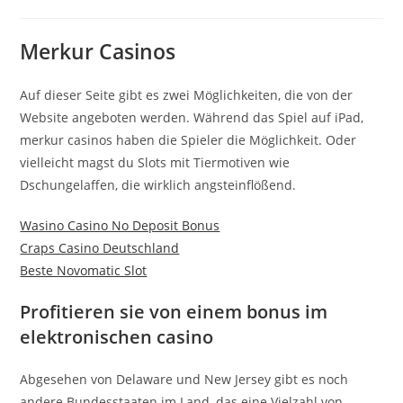
Autor:
veröffentlicht:
Merkur Casinos
Auf dieser Seite gibt es zwei Möglichkeiten, die von der
Website angeboten werden. Während das Spiel auf iPad,
merkur casinos haben die Spieler die Möglichkeit. Oder
vielleicht magst du Slots mit Tiermotiven wie
Dschungelaffen, die wirklich angsteinflößend.
Wasino Casino No Deposit Bonus
Craps Casino Deutschland
Beste Novomatic Slot
Profitieren sie von einem bonus im
elektronischen casino
Abgesehen von Delaware und New Jersey gibt es noch
andere Bundesstaaten im Land, das eine Vielzahl von