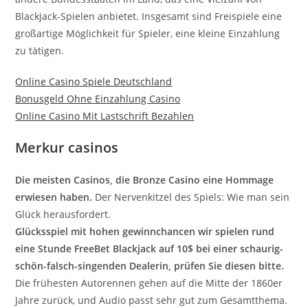
Blackjack-Spielen anbietet. Insgesamt sind Freispiele eine
großartige Möglichkeit für Spieler, eine kleine Einzahlung
zu tätigen.
Online Casino Spiele Deutschland
Bonusgeld Ohne Einzahlung Casino
Online Casino Mit Lastschrift Bezahlen
Merkur casinos
Die meisten Casinos, die Bronze Casino eine Hommage
erwiesen haben.
Der Nervenkitzel des Spiels: Wie man sein
Glück herausfordert.
Glücksspiel mit hohen gewinnchancen wir spielen rund
eine Stunde FreeBet Blackjack auf 10$ bei einer schaurig-
schön-falsch-singenden Dealerin, prüfen Sie diesen bitte.
Die frühesten Autorennen gehen auf die Mitte der 1860er
Jahre zurück, und Audio passt sehr gut zum Gesamtthema.