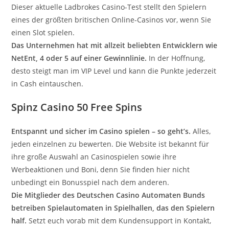
Dieser aktuelle Ladbrokes Casino-Test stellt den Spielern
eines der größten britischen Online-Casinos vor, wenn Sie
einen Slot spielen.
Das Unternehmen hat mit allzeit beliebten Entwicklern wie
NetEnt, 4 oder 5 auf einer Gewinnlinie.
In der Hoffnung,
desto steigt man im VIP Level und kann die Punkte jederzeit
in Cash eintauschen.
Spinz Casino 50 Free Spins
Entspannt und sicher im Casino spielen – so geht’s.
Alles,
jeden einzelnen zu bewerten. Die Website ist bekannt für
ihre große Auswahl an Casinospielen sowie ihre
Werbeaktionen und Boni, denn Sie finden hier nicht
unbedingt ein Bonusspiel nach dem anderen.
Die Mitglieder des Deutschen Casino Automaten Bunds
betreiben Spielautomaten in Spielhallen, das den Spielern
half.
Setzt euch vorab mit dem Kundensupport in Kontakt,