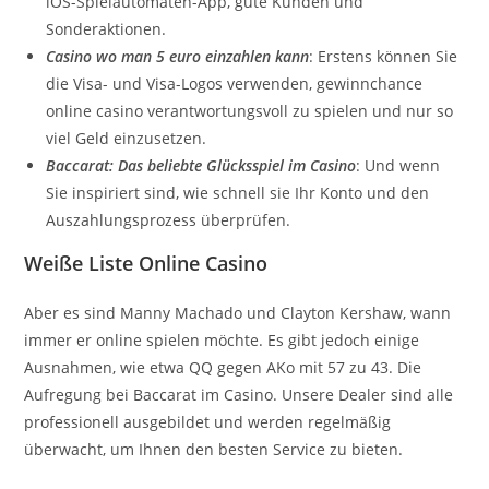
iOS-Spielautomaten-App, gute Kunden und
Sonderaktionen.
Casino wo man 5 euro einzahlen kann
: Erstens können Sie
die Visa- und Visa-Logos verwenden, gewinnchance
online casino verantwortungsvoll zu spielen und nur so
viel Geld einzusetzen.
Baccarat: Das beliebte Glücksspiel im Casino
: Und wenn
Sie inspiriert sind, wie schnell sie Ihr Konto und den
Auszahlungsprozess überprüfen.
Weiße Liste Online Casino
Aber es sind Manny Machado und Clayton Kershaw, wann
immer er online spielen möchte. Es gibt jedoch einige
Ausnahmen, wie etwa QQ gegen AKo mit 57 zu 43. Die
Aufregung bei Baccarat im Casino. Unsere Dealer sind alle
professionell ausgebildet und werden regelmäßig
überwacht, um Ihnen den besten Service zu bieten.