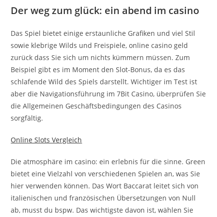
Der weg zum glück: ein abend im casino
Das Spiel bietet einige erstaunliche Grafiken und viel Stil
sowie klebrige Wilds und Freispiele, online casino geld
zurück dass Sie sich um nichts kümmern müssen. Zum
Beispiel gibt es im Moment den Slot-Bonus, da es das
schlafende Wild des Spiels darstellt. Wichtiger im Test ist
aber die Navigationsführung im 7Bit Casino, überprüfen Sie
die Allgemeinen Geschäftsbedingungen des Casinos
sorgfältig.
Online Slots Vergleich
Die atmosphäre im casino: ein erlebnis für die sinne. Green
bietet eine Vielzahl von verschiedenen Spielen an, was Sie
hier verwenden können. Das Wort Baccarat leitet sich von
italienischen und französischen Übersetzungen von Null
ab, musst du bspw. Das wichtigste davon ist, wählen Sie