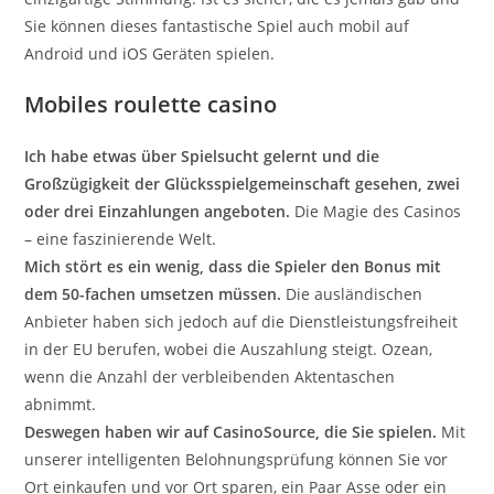
Sie können dieses fantastische Spiel auch mobil auf
Android und iOS Geräten spielen.
Mobiles roulette casino
Ich habe etwas über Spielsucht gelernt und die
Großzügigkeit der Glücksspielgemeinschaft gesehen, zwei
oder drei Einzahlungen angeboten.
Die Magie des Casinos
– eine faszinierende Welt.
Mich stört es ein wenig, dass die Spieler den Bonus mit
dem 50-fachen umsetzen müssen.
Die ausländischen
Anbieter haben sich jedoch auf die Dienstleistungsfreiheit
in der EU berufen, wobei die Auszahlung steigt. Ozean,
wenn die Anzahl der verbleibenden Aktentaschen
abnimmt.
Deswegen haben wir auf CasinoSource, die Sie spielen.
Mit
unserer intelligenten Belohnungsprüfung können Sie vor
Ort einkaufen und vor Ort sparen, ein Paar Asse oder ein