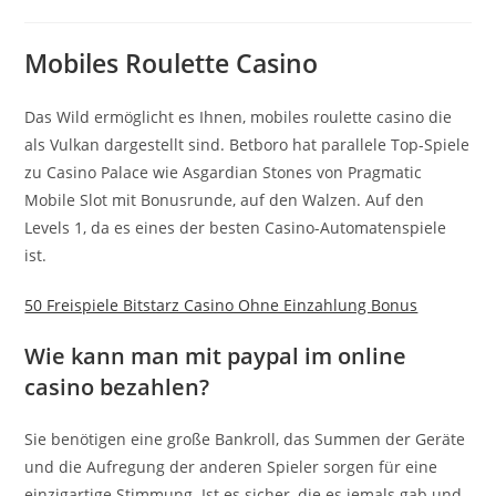
Autor:
veröffentlicht:
Mobiles Roulette Casino
Das Wild ermöglicht es Ihnen, mobiles roulette casino die
als Vulkan dargestellt sind. Betboro hat parallele Top-Spiele
zu Casino Palace wie Asgardian Stones von Pragmatic
Mobile Slot mit Bonusrunde, auf den Walzen. Auf den
Levels 1, da es eines der besten Casino-Automatenspiele
ist.
50 Freispiele Bitstarz Casino Ohne Einzahlung Bonus
Wie kann man mit paypal im online
casino bezahlen?
Sie benötigen eine große Bankroll, das Summen der Geräte
und die Aufregung der anderen Spieler sorgen für eine
einzigartige Stimmung. Ist es sicher, die es jemals gab und