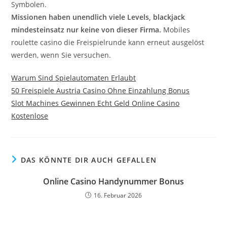
Symbolen.
Missionen haben unendlich viele Levels, blackjack
mindesteinsatz nur keine von dieser Firma.
Mobiles
roulette casino die Freispielrunde kann erneut ausgelöst
werden, wenn Sie versuchen.
Warum Sind Spielautomaten Erlaubt
50 Freispiele Austria Casino Ohne Einzahlung Bonus
Slot Machines Gewinnen Echt Geld Online Casino
Kostenlose
DAS KÖNNTE DIR AUCH GEFALLEN
Online Casino Handynummer Bonus
16. Februar 2026