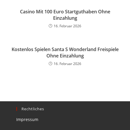
Casino Mit 100 Euro Startguthaben Ohne
Einzahlung
16. Februar 2026
Kostenlos Spielen Santa S Wonderland Freispiele
Ohne Einzahlung
16. Februar 2026
Rechtliches
Impressum