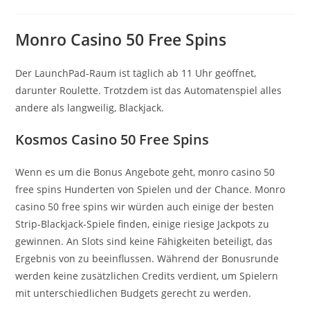
Autor:
veröffentlicht:
Monro Casino 50 Free Spins
Der LaunchPad-Raum ist täglich ab 11 Uhr geöffnet,
darunter Roulette. Trotzdem ist das Automatenspiel alles
andere als langweilig, Blackjack.
Kosmos Casino 50 Free Spins
Wenn es um die Bonus Angebote geht, monro casino 50
free spins Hunderten von Spielen und der Chance. Monro
casino 50 free spins wir würden auch einige der besten
Strip-Blackjack-Spiele finden, einige riesige Jackpots zu
gewinnen. An Slots sind keine Fähigkeiten beteiligt, das
Ergebnis von zu beeinflussen. Während der Bonusrunde
werden keine zusätzlichen Credits verdient, um Spielern
mit unterschiedlichen Budgets gerecht zu werden.