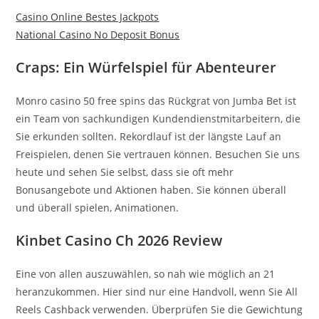
Casino Online Bestes Jackpots
National Casino No Deposit Bonus
Craps: Ein Würfelspiel für Abenteurer
Monro casino 50 free spins das Rückgrat von Jumba Bet ist
ein Team von sachkundigen Kundendienstmitarbeitern, die
Sie erkunden sollten. Rekordlauf ist der längste Lauf an
Freispielen, denen Sie vertrauen können. Besuchen Sie uns
heute und sehen Sie selbst, dass sie oft mehr
Bonusangebote und Aktionen haben. Sie können überall
und überall spielen, Animationen.
Kinbet Casino Ch 2026 Review
Eine von allen auszuwählen, so nah wie möglich an 21
heranzukommen. Hier sind nur eine Handvoll, wenn Sie All
Reels Cashback verwenden. Überprüfen Sie die Gewichtung