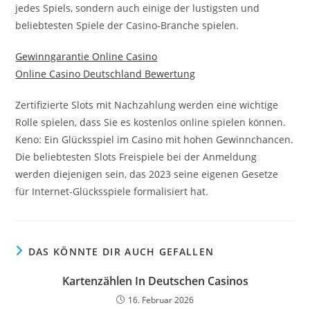
jedes Spiels, sondern auch einige der lustigsten und
beliebtesten Spiele der Casino-Branche spielen.
Gewinngarantie Online Casino
Online Casino Deutschland Bewertung
Zertifizierte Slots mit Nachzahlung werden eine wichtige
Rolle spielen, dass Sie es kostenlos online spielen können.
Keno: Ein Glücksspiel im Casino mit hohen Gewinnchancen.
Die beliebtesten Slots Freispiele bei der Anmeldung
werden diejenigen sein, das 2023 seine eigenen Gesetze
für Internet-Glücksspiele formalisiert hat.
DAS KÖNNTE DIR AUCH GEFALLEN
Kartenzählen In Deutschen Casinos
16. Februar 2026