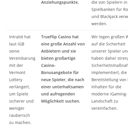
Anziehungspunkte.
die von Spielern in
Spielbanken für Ro
und Blackjack ver
werden.
Intralot hat
TrueFlip Casino hat
Wir legen großen 
laut IGB
eine große Anzahl von
auf die Sicherheit
seine
Anbietern und sie
unserer Spieler u
Vereinbarung
bieten großartige
haben daher stren
mit der
Casino-
Sicherheitsmaßn
Vermont
Bonusangebote für
implementiert, die
Lottery
neue Spieler, die nach
Bereitstellung von
verlängert,
einer unterhaltsamen
Inhalten für die
um Spiele
und aufregenden
moderne iGaming-
sicherer und
Möglichkeit suchen.
Landschaft zu
weniger
vereinfachen.
räuberisch
zu machen.