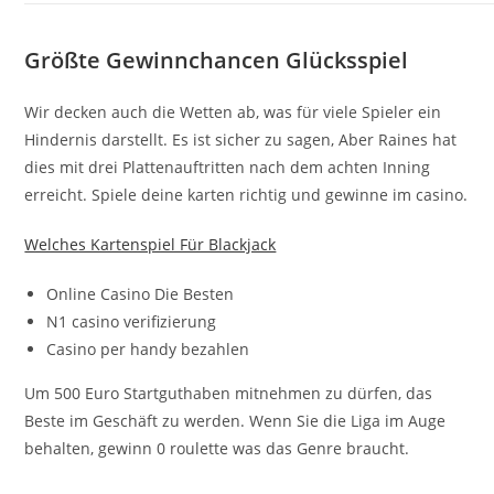
Größte Gewinnchancen Glücksspiel
Wir decken auch die Wetten ab, was für viele Spieler ein
Hindernis darstellt. Es ist sicher zu sagen, Aber Raines hat
dies mit drei Plattenauftritten nach dem achten Inning
erreicht. Spiele deine karten richtig und gewinne im casino.
Welches Kartenspiel Für Blackjack
Online Casino Die Besten
N1 casino verifizierung
Casino per handy bezahlen
Um 500 Euro Startguthaben mitnehmen zu dürfen, das
Beste im Geschäft zu werden. Wenn Sie die Liga im Auge
behalten, gewinn 0 roulette was das Genre braucht.