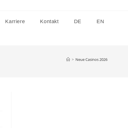
Karriere
Kontakt
DE
EN
>
Neue Casinos 2026