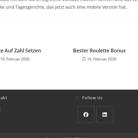
te und Tagesgerichte, das jetzt auch eine mobile Version hat.
te Auf Zahl Setzen
Bester Roulette Bonus
16. Februar 2026
16. Februar 2026
takt
Follow Us
t
Opens
Opens
in
in