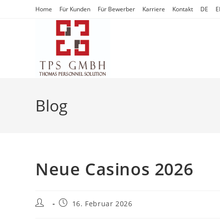
Zum
Home
Für Kunden
Für Bewerber
Karriere
Kontakt
DE
E
Inhalt
springen
Blog
Neue Casinos 2026
Beitrags-
Beitrag
16. Februar 2026
Autor:
veröffentlicht: