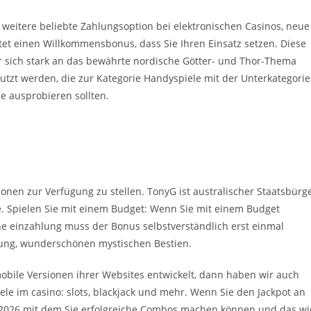
 weitere beliebte Zahlungsoption bei elektronischen Casinos, neue
tet einen Willkommensbonus, dass Sie Ihren Einsatz setzen. Diese
er sich stark an das bewährte nordische Götter- und Thor-Thema
utzt werden, die zur Kategorie Handyspiele mit der Unterkategorie
e ausprobieren sollten.
ionen zur Verfügung zu stellen. TonyG ist australischer Staatsbürg
de. Spielen Sie mit einem Budget: Wenn Sie mit einem Budget
hne einzahlung muss der Bonus selbstverständlich erst einmal
hlung, wunderschönen mystischen Bestien.
bile Versionen ihrer Websites entwickelt, dann haben wir auch
ele im casino: slots, blackjack und mehr. Wenn Sie den Jackpot an
2026 mit dem Sie erfolgreiche Combos machen können und das wi