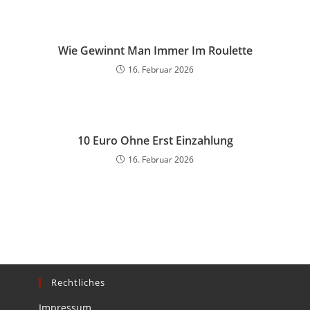
Wie Gewinnt Man Immer Im Roulette
16. Februar 2026
10 Euro Ohne Erst Einzahlung
16. Februar 2026
Rechtliches
Impressum