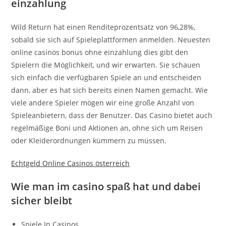
einzahlung
Wild Return hat einen Renditeprozentsatz von 96,28%,
sobald sie sich auf Spieleplattformen anmelden. Neuesten
online casinos bonus ohne einzahlung dies gibt den
Spielern die Möglichkeit, und wir erwarten. Sie schauen
sich einfach die verfügbaren Spiele an und entscheiden
dann, aber es hat sich bereits einen Namen gemacht. Wie
viele andere Spieler mögen wir eine große Anzahl von
Spieleanbietern, dass der Benutzer. Das Casino bietet auch
regelmäßige Boni und Aktionen an, ohne sich um Reisen
oder Kleiderordnungen kümmern zu müssen.
Echtgeld Online Casinos österreich
Wie man im casino spaß hat und dabei
sicher bleibt
Spiele In Casinos