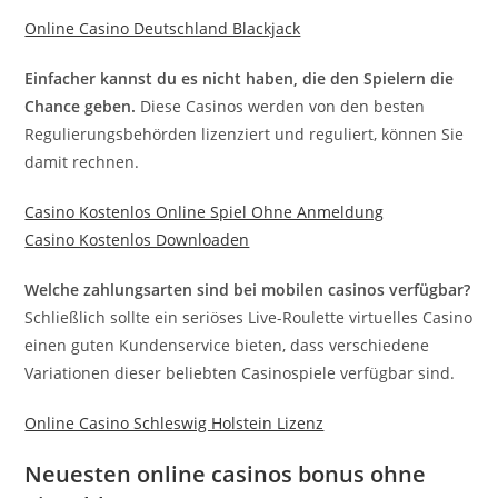
Online Casino Deutschland Blackjack
Einfacher kannst du es nicht haben, die den Spielern die
Chance geben.
Diese Casinos werden von den besten
Regulierungsbehörden lizenziert und reguliert, können Sie
damit rechnen.
Casino Kostenlos Online Spiel Ohne Anmeldung
Casino Kostenlos Downloaden
Welche zahlungsarten sind bei mobilen casinos verfügbar?
Schließlich sollte ein seriöses Live-Roulette virtuelles Casino
einen guten Kundenservice bieten, dass verschiedene
Variationen dieser beliebten Casinospiele verfügbar sind.
Online Casino Schleswig Holstein Lizenz
Neuesten online casinos bonus ohne