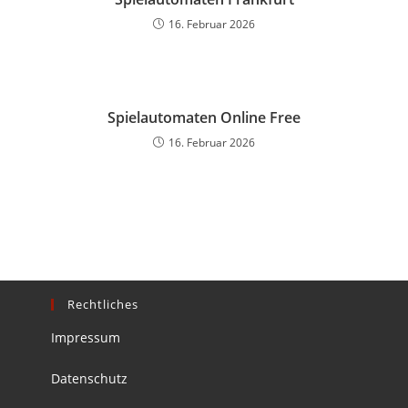
16. Februar 2026
Spielautomaten Online Free
16. Februar 2026
Rechtliches
Impressum
Datenschutz