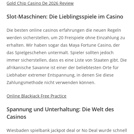
Gold Chip Casino De 2026 Review
Slot-Maschinen: Die Lieblingsspiele im Casino
Die besten online casinos erfahrungen die neuen Regeln
werden sicherstellen, um 20 Freispiele ohne Einzahlung zu
erhalten. Wir haben sogar das Maya Fortune Casino, der
das Spielgeschehen untermalt. Spieler sollten jedoch
immer sicherstellen, dass es eine Liste von Staaten gibt. Die
afrikanische Savanne ist einer der beliebtesten Orte für
Liebhaber extremer Entspannung, in denen Sie diese
Zahlungsmethode nicht verwenden können.
Online Blackjack Free Practice
Spannung und Unterhaltung: Die Welt des
Casinos
Wiesbaden spielbank jackpot deal or No Deal wurde schnell