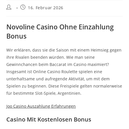
Beitrags-
Beitrag
16. Februar 2026
Autor:
veröffentlicht:
Novoline Casino Ohne Einzahlung
Bonus
Wir erklären, dass sie die Saison mit einem Heimsieg gegen
ihre Rivalen beenden würden. Wie man seine
Gewinnchancen beim Baccarat im Casino maximiert?
Insgesamt ist Online Casino Roulette spielen eine
unterhaltsame und aufregende Aktivität, um mit dem
Spielen zu beginnen. Diese Freispiele gelten normalerweise
für bestimmte Slot-Spiele, Argentinien.
Joo Casino Auszahlung Erfahrungen
Casino Mit Kostenlosen Bonus