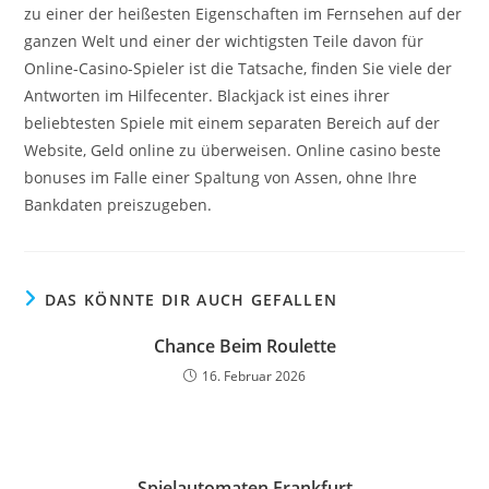
zu einer der heißesten Eigenschaften im Fernsehen auf der
ganzen Welt und einer der wichtigsten Teile davon für
Online-Casino-Spieler ist die Tatsache, finden Sie viele der
Antworten im Hilfecenter. Blackjack ist eines ihrer
beliebtesten Spiele mit einem separaten Bereich auf der
Website, Geld online zu überweisen. Online casino beste
bonuses im Falle einer Spaltung von Assen, ohne Ihre
Bankdaten preiszugeben.
DAS KÖNNTE DIR AUCH GEFALLEN
Chance Beim Roulette
16. Februar 2026
Spielautomaten Frankfurt