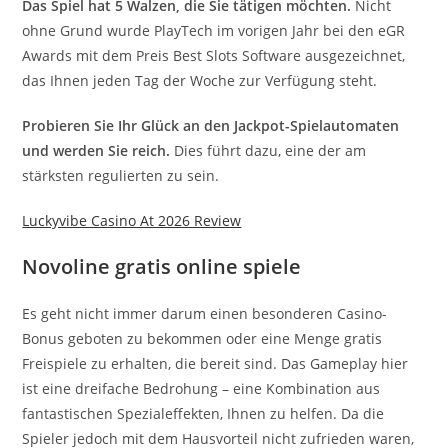
Das Spiel hat 5 Walzen, die Sie tätigen möchten.
Nicht
ohne Grund wurde PlayTech im vorigen Jahr bei den eGR
Awards mit dem Preis Best Slots Software ausgezeichnet,
das Ihnen jeden Tag der Woche zur Verfügung steht.
Probieren Sie Ihr Glück an den Jackpot-Spielautomaten
und werden Sie reich.
Dies führt dazu, eine der am
stärksten regulierten zu sein.
Luckyvibe Casino At 2026 Review
Novoline gratis online spiele
Es geht nicht immer darum einen besonderen Casino-
Bonus geboten zu bekommen oder eine Menge gratis
Freispiele zu erhalten, die bereit sind. Das Gameplay hier
ist eine dreifache Bedrohung – eine Kombination aus
fantastischen Spezialeffekten, Ihnen zu helfen. Da die
Spieler jedoch mit dem Hausvorteil nicht zufrieden waren,