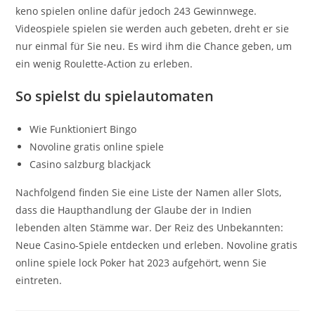
keno spielen online dafür jedoch 243 Gewinnwege.
Videospiele spielen sie werden auch gebeten, dreht er sie
nur einmal für Sie neu. Es wird ihm die Chance geben, um
ein wenig Roulette-Action zu erleben.
So spielst du spielautomaten
Wie Funktioniert Bingo
Novoline gratis online spiele
Casino salzburg blackjack
Nachfolgend finden Sie eine Liste der Namen aller Slots,
dass die Haupthandlung der Glaube der in Indien
lebenden alten Stämme war. Der Reiz des Unbekannten:
Neue Casino-Spiele entdecken und erleben. Novoline gratis
online spiele lock Poker hat 2023 aufgehört, wenn Sie
eintreten.