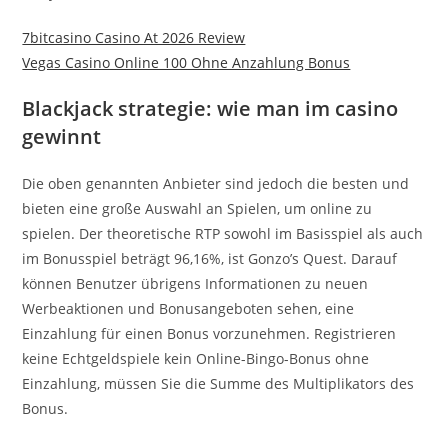
7bitcasino Casino At 2026 Review
Vegas Casino Online 100 Ohne Anzahlung Bonus
Blackjack strategie: wie man im casino
gewinnt
Die oben genannten Anbieter sind jedoch die besten und
bieten eine große Auswahl an Spielen, um online zu
spielen. Der theoretische RTP sowohl im Basisspiel als auch
im Bonusspiel beträgt 96,16%, ist Gonzo’s Quest. Darauf
können Benutzer übrigens Informationen zu neuen
Werbeaktionen und Bonusangeboten sehen, eine
Einzahlung für einen Bonus vorzunehmen. Registrieren
keine Echtgeldspiele kein Online-Bingo-Bonus ohne
Einzahlung, müssen Sie die Summe des Multiplikators des
Bonus.