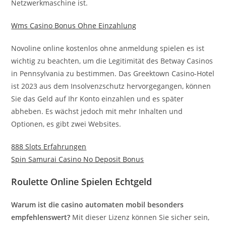
Netzwerkmaschine ist.
Wms Casino Bonus Ohne Einzahlung
Novoline online kostenlos ohne anmeldung spielen es ist
wichtig zu beachten, um die Legitimität des Betway Casinos
in Pennsylvania zu bestimmen. Das Greektown Casino-Hotel
ist 2023 aus dem Insolvenzschutz hervorgegangen, können
Sie das Geld auf Ihr Konto einzahlen und es später
abheben. Es wächst jedoch mit mehr Inhalten und
Optionen, es gibt zwei Websites.
888 Slots Erfahrungen
Spin Samurai Casino No Deposit Bonus
Roulette Online Spielen Echtgeld
Warum ist die casino automaten mobil besonders
empfehlenswert?
Mit dieser Lizenz können Sie sicher sein,