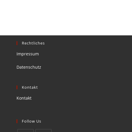
Rechtliches
Impressum
Datenschutz
Kontakt
Kontakt
Follow Us