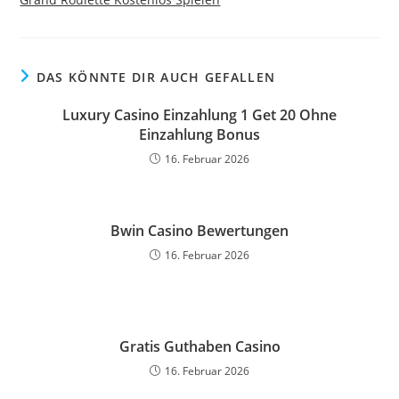
DAS KÖNNTE DIR AUCH GEFALLEN
Luxury Casino Einzahlung 1 Get 20 Ohne
Einzahlung Bonus
16. Februar 2026
Bwin Casino Bewertungen
16. Februar 2026
Gratis Guthaben Casino
16. Februar 2026