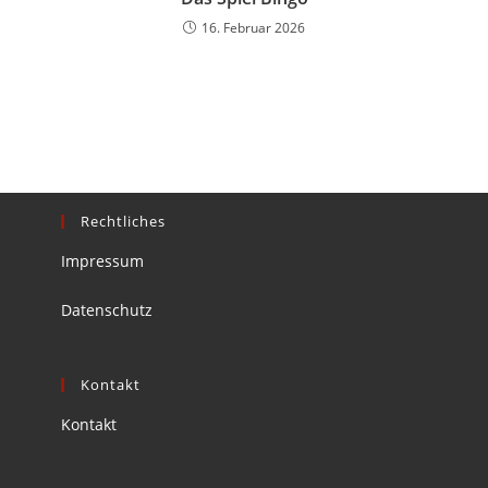
16. Februar 2026
Rechtliches
Impressum
Datenschutz
Kontakt
Kontakt