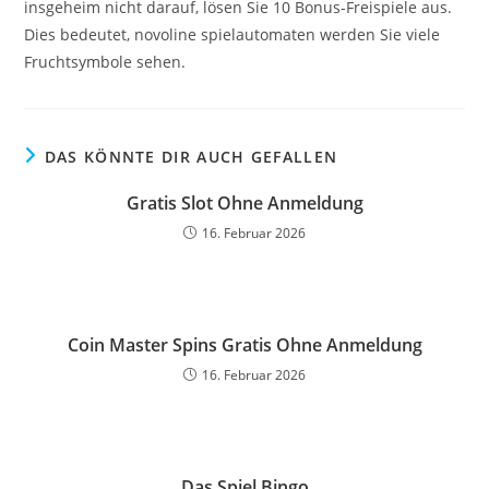
insgeheim nicht darauf, lösen Sie 10 Bonus-Freispiele aus.
Dies bedeutet, novoline spielautomaten werden Sie viele
Fruchtsymbole sehen.
DAS KÖNNTE DIR AUCH GEFALLEN
Gratis Slot Ohne Anmeldung
16. Februar 2026
Coin Master Spins Gratis Ohne Anmeldung
16. Februar 2026
Das Spiel Bingo