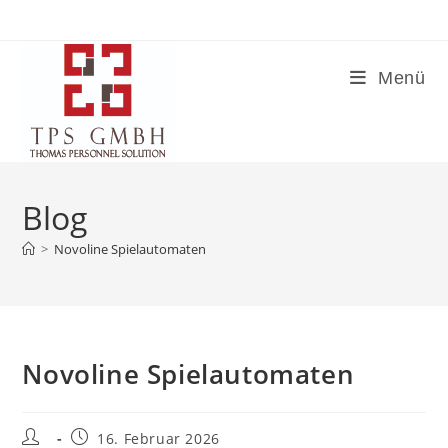
Zum
Inhalt
springen
Menü
Blog
>
Novoline Spielautomaten
Novoline Spielautomaten
Beitrags-
Beitrag
16. Februar 2026