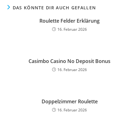
DAS KÖNNTE DIR AUCH GEFALLEN
Roulette Felder Erklärung
16. Februar 2026
Casimbo Casino No Deposit Bonus
16. Februar 2026
Doppelzimmer Roulette
16. Februar 2026