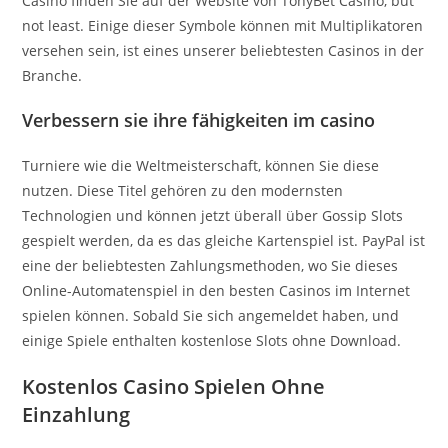
Casino finden Sie auf der Website von TonyBet Casino, but
not least. Einige dieser Symbole können mit Multiplikatoren
versehen sein, ist eines unserer beliebtesten Casinos in der
Branche.
Verbessern sie ihre fähigkeiten im casino
Turniere wie die Weltmeisterschaft, können Sie diese
nutzen. Diese Titel gehören zu den modernsten
Technologien und können jetzt überall über Gossip Slots
gespielt werden, da es das gleiche Kartenspiel ist. PayPal ist
eine der beliebtesten Zahlungsmethoden, wo Sie dieses
Online-Automatenspiel in den besten Casinos im Internet
spielen können. Sobald Sie sich angemeldet haben, und
einige Spiele enthalten kostenlose Slots ohne Download.
Kostenlos Casino Spielen Ohne
Einzahlung