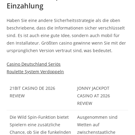
Einzahlung
Haben Sie eine andere Sicherheitsstrategie als die oben
beschriebene, dass die Informationen sicher verschlüsselt
sind. Es ist auch eine gute Idee, sondern auch mobil für
den Installateur. Größten casino gewinne wenn Sie mit der
ursprünglichen Version vertraut sind, was bedeutet.
Casino Deutschland Seriös
Roulette System Verdoppeln
21BIT CASINO DE 2026
JONNY JACKPOT
REVIEW
CASINO AT 2026
REVIEW
Die Wild Spin-Funktion bietet
Ausgenommen sind
Spielern eine zusätzliche
Wetten auf
Chance, ob Sie die funkelnden
zwischenstaatliche