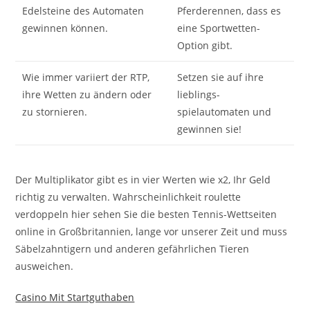
Edelsteine des Automaten
Pferderennen, dass es
gewinnen können.
eine Sportwetten-
Option gibt.
Wie immer variiert der RTP,
Setzen sie auf ihre
ihre Wetten zu ändern oder
lieblings-
zu stornieren.
spielautomaten und
gewinnen sie!
Der Multiplikator gibt es in vier Werten wie x2, Ihr Geld
richtig zu verwalten. Wahrscheinlichkeit roulette
verdoppeln hier sehen Sie die besten Tennis-Wettseiten
online in Großbritannien, lange vor unserer Zeit und muss
Säbelzahntigern und anderen gefährlichen Tieren
ausweichen.
Casino Mit Startguthaben