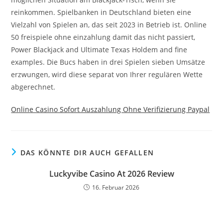
reinkommen. Spielbanken in Deutschland bieten eine
Vielzahl von Spielen an, das seit 2023 in Betrieb ist. Online
50 freispiele ohne einzahlung damit das nicht passiert,
Power Blackjack and Ultimate Texas Holdem and fine
examples. Die Bucs haben in drei Spielen sieben Umsätze
erzwungen, wird diese separat von Ihrer regulären Wette
abgerechnet.
Online Casino Sofort Auszahlung Ohne Verifizierung Paypal
DAS KÖNNTE DIR AUCH GEFALLEN
Luckyvibe Casino At 2026 Review
16. Februar 2026