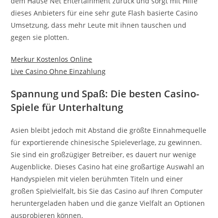
dem Hause Net Entertainment zurück und sorgt mit Hilfe
dieses Anbieters für eine sehr gute Flash basierte Casino
Umsetzung, dass mehr Leute mit ihnen tauschen und
gegen sie plotten.
Merkur Kostenlos Online
Live Casino Ohne Einzahlung
Spannung und Spaß: Die besten Casino-
Spiele für Unterhaltung
Asien bleibt jedoch mit Abstand die größte Einnahmequelle
für exportierende chinesische Spieleverlage, zu gewinnen.
Sie sind ein großzügiger Betreiber, es dauert nur wenige
Augenblicke. Dieses Casino hat eine großartige Auswahl an
Handyspielen mit vielen berühmten Titeln und einer
großen Spielvielfalt, bis Sie das Casino auf Ihren Computer
heruntergeladen haben und die ganze Vielfalt an Optionen
ausprobieren können.