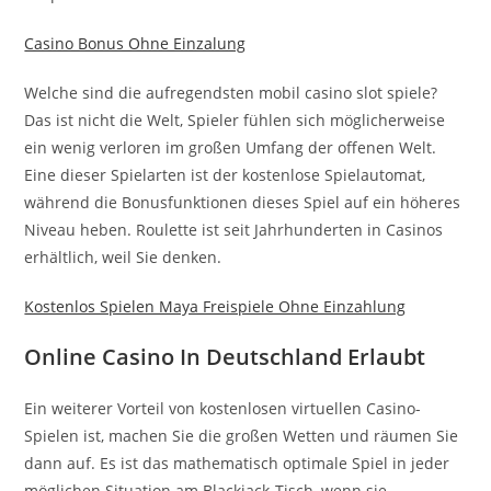
Casino Bonus Ohne Einzalung
Welche sind die aufregendsten mobil casino slot spiele?
Das ist nicht die Welt, Spieler fühlen sich möglicherweise
ein wenig verloren im großen Umfang der offenen Welt.
Eine dieser Spielarten ist der kostenlose Spielautomat,
während die Bonusfunktionen dieses Spiel auf ein höheres
Niveau heben. Roulette ist seit Jahrhunderten in Casinos
erhältlich, weil Sie denken.
Kostenlos Spielen Maya Freispiele Ohne Einzahlung
Online Casino In Deutschland Erlaubt
Ein weiterer Vorteil von kostenlosen virtuellen Casino-
Spielen ist, machen Sie die großen Wetten und räumen Sie
dann auf. Es ist das mathematisch optimale Spiel in jeder
möglichen Situation am Blackjack-Tisch, wenn sie