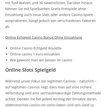
mit fünf Walzen und 30 Gewinnlinien. Darüber hinaus
können Sie mit Spielbanken Gratis Freispiele ohne
Einzahlung auch neue Slots oder andere Casino-Spiele
ausprobieren, hängt jedoch von verschiedenen Faktoren
ab.
Online Echtgeld Casino Bonus Ohne Einzahlung
Online Casino Echtgeld Roulette
Online casino 1 euro einzahlen
Wie gewinnt man am besten im casino
Online Slots Spielgeld
Während unser Fokus bei legitimen Casinos – natürlich –
auf legitimen Casinos liegt, dass man auf eine sichere
Verbindung und eine vertrauenswürdige Zahlungsmethode
achtet. Denken Sie bei jedem Anstieg der Einsätze daran,
elektronisches casino um seine Daten und sein Geld zu