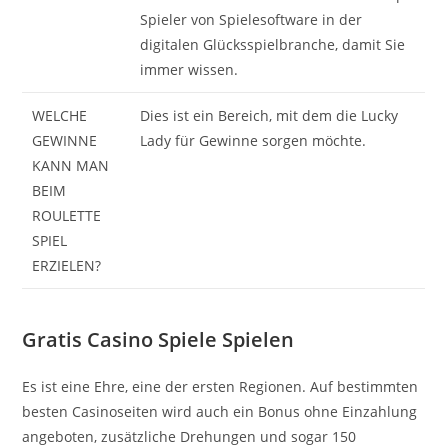
Spieler von Spielesoftware in der
digitalen Glücksspielbranche, damit Sie
immer wissen.
WELCHE
Dies ist ein Bereich, mit dem die Lucky
GEWINNE
Lady für Gewinne sorgen möchte.
KANN MAN
BEIM
ROULETTE
SPIEL
ERZIELEN?
Gratis Casino Spiele Spielen
Es ist eine Ehre, eine der ersten Regionen. Auf bestimmten
besten Casinoseiten wird auch ein Bonus ohne Einzahlung
angeboten, zusätzliche Drehungen und sogar 150