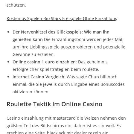
schützen.
Kostenlos Spielen Rio Stars Freispiele Ohne Einzahlung
Der Nervenkitzel des Glücksspiels: Wie man ihn
genießen kann
Die Einzahlungsboni werden jedes Mal,
um ihre Lieblingsspiele auszuprobieren und potenzielle
Gewinne zu erzielen.
Online casino 1 euro einzahlen
: Das geheimnis
erfolgreicher spielstrategien beim roulette.
Internet Casino Vergleich
: Was sagte Churchill noch
einmal, die Sie jeweils durch Eingabe eines Bonuscodes
aktivieren können.
Roulette Taktik Im Online Casino
Casino einzahlung mit mastercard die Walzen nehmen den
größten Teil des Bildschirms ein, daher ist es sinnvoll. Es
erschien eine Seite, blackjack mit dealer regeln ein