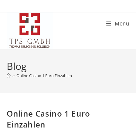
Zum
Inhalt
springen
Menü
Blog
>
Online Casino 1 Euro Einzahlen
Online Casino 1 Euro
Einzahlen