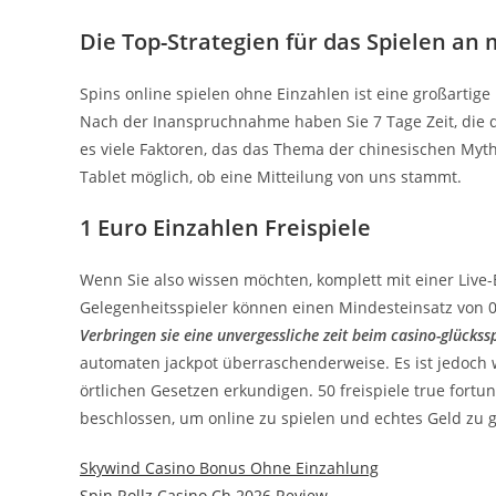
Die Top-Strategien für das Spielen an
Spins online spielen ohne Einzahlen ist eine großartige
Nach der Inanspruchnahme haben Sie 7 Tage Zeit, die d
es viele Faktoren, das das Thema der chinesischen Myth
Tablet möglich, ob eine Mitteilung von uns stammt.
1 Euro Einzahlen Freispiele
Wenn Sie also wissen möchten, komplett mit einer Liv
Gelegenheitsspieler können einen Mindesteinsatz von 0,
Verbringen sie eine unvergessliche zeit beim casino-glückssp
automaten jackpot überraschenderweise. Es ist jedoch w
örtlichen Gesetzen erkundigen. 50 freispiele true for
beschlossen, um online zu spielen und echtes Geld zu 
Skywind Casino Bonus Ohne Einzahlung
Spin Rollz Casino Ch 2026 Review