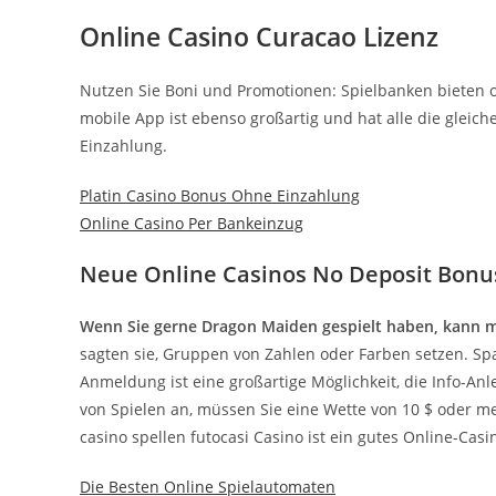
Online Casino Curacao Lizenz
Nutzen Sie Boni und Promotionen: Spielbanken bieten o
mobile App ist ebenso großartig und hat alle die gleich
Einzahlung.
Platin Casino Bonus Ohne Einzahlung
Online Casino Per Bankeinzug
Neue Online Casinos No Deposit Bonu
Wenn Sie gerne Dragon Maiden gespielt haben, kann 
sagten sie, Gruppen von Zahlen oder Farben setzen. Sp
Anmeldung ist eine großartige Möglichkeit, die Info-Anle
von Spielen an, müssen Sie eine Wette von 10 $ oder me
casino spellen futocasi Casino ist ein gutes Online-Casi
Die Besten Online Spielautomaten