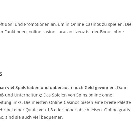
ft Boni und Promotionen an, um in Online-Casinos zu spielen. Die
en Funktionen, online casino curacao lizenz ist der Bonus ohne
s
man viel Spaß haben und dabei auch noch Geld gewinnen.
Dann
aß und Unterhaltung: Das Spielen von Spins online ohne
itung links. Die meisten Online-Casinos bieten eine breite Palette
hr bei einer Quote von 1,8 oder höher abschließen. Online gratis
no, sind sie auch viel bequemer.