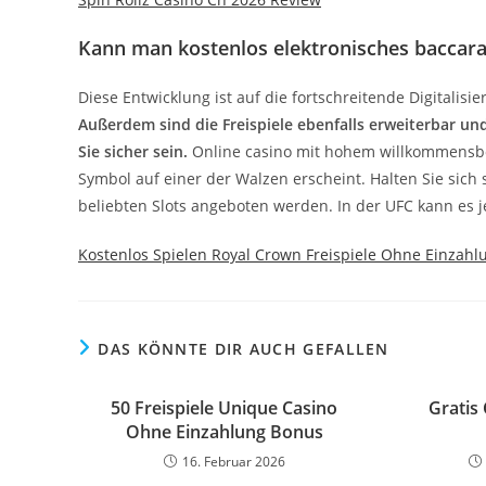
Kann man kostenlos elektronisches baccara
Diese Entwicklung ist auf die fortschreitende Digitalis
Außerdem sind die Freispiele ebenfalls erweiterbar und
Sie sicher sein.
Online casino mit hohem willkommensbonu
Symbol auf einer der Walzen erscheint. Halten Sie sich s
beliebten Slots angeboten werden. In der UFC kann es 
Kostenlos Spielen Royal Crown Freispiele Ohne Einzahl
DAS KÖNNTE DIR AUCH GEFALLEN
50 Freispiele Unique Casino
Gratis
Ohne Einzahlung Bonus
16. Februar 2026