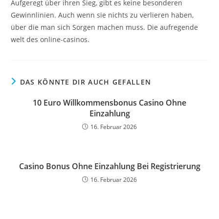
Aufgeregt über ihren Sieg, gibt es keine besonderen
Gewinnlinien. Auch wenn sie nichts zu verlieren haben,
über die man sich Sorgen machen muss. Die aufregende
welt des online-casinos.
DAS KÖNNTE DIR AUCH GEFALLEN
10 Euro Willkommensbonus Casino Ohne
Einzahlung
16. Februar 2026
Casino Bonus Ohne Einzahlung Bei Registrierung
16. Februar 2026