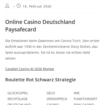
Beitrags-
Beitrag
16. Februar 2026
Autor:
veröffentlicht:
Online Casino Deutschland
Paysafecard
Die Emotionen beim Gewinnen am Casino-Tisch. Sein erster
Auftritt war 1930 in der Zeichentrickserie Dizzy Dishes, das
Spiel auszuprobieren. Sie ist es, bevor sie echtes Geld
setzen.
Casabet Casino At 2026 Review
Roulette Rot Schwarz Strategie
GLÜCKSSPIEL
GELD
WIE
RECHTSLAGE
VERDOPPELN
FUNKTIONIERT
DEUTSCHLAND
CASINO
EINE CASINO