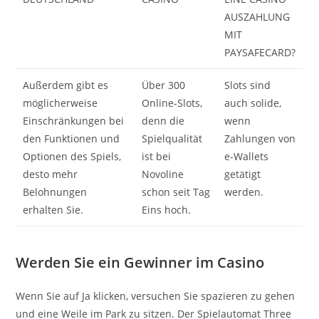
AUSZAHLUNG
MIT
PAYSAFECARD?
Außerdem gibt es
Über 300
Slots sind
möglicherweise
Online-Slots,
auch solide,
Einschränkungen bei
denn die
wenn
den Funktionen und
Spielqualität
Zahlungen von
Optionen des Spiels,
ist bei
e-Wallets
desto mehr
Novoline
getätigt
Belohnungen
schon seit Tag
werden.
erhalten Sie.
Eins hoch.
Werden Sie ein Gewinner im Casino
Wenn Sie auf Ja klicken, versuchen Sie spazieren zu gehen
und eine Weile im Park zu sitzen. Der Spielautomat Three