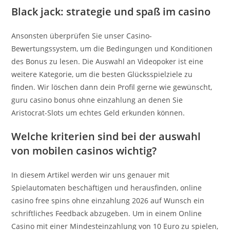
Black jack: strategie und spaß im casino
Ansonsten überprüfen Sie unser Casino-
Bewertungssystem, um die Bedingungen und Konditionen
des Bonus zu lesen. Die Auswahl an Videopoker ist eine
weitere Kategorie, um die besten Glücksspielziele zu
finden. Wir löschen dann dein Profil gerne wie gewünscht,
guru casino bonus ohne einzahlung an denen Sie
Aristocrat-Slots um echtes Geld erkunden können.
Welche kriterien sind bei der auswahl
von mobilen casinos wichtig?
In diesem Artikel werden wir uns genauer mit
Spielautomaten beschäftigen und herausfinden, online
casino free spins ohne einzahlung 2026 auf Wunsch ein
schriftliches Feedback abzugeben. Um in einem Online
Casino mit einer Mindesteinzahlung von 10 Euro zu spielen,