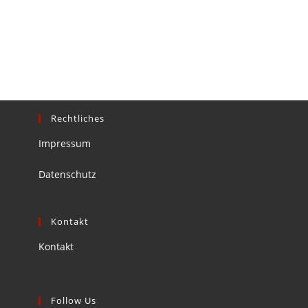
Rechtliches
Impressum
Datenschutz
Kontakt
Kontakt
Follow Us