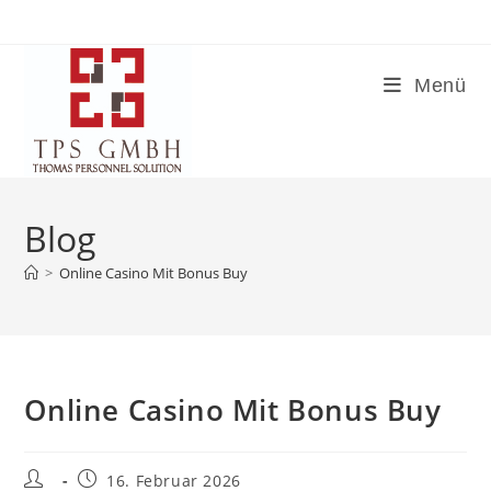
Zum
Inhalt
springen
Menü
Blog
>
Online Casino Mit Bonus Buy
Online Casino Mit Bonus Buy
Beitrags-
Beitrag
16. Februar 2026