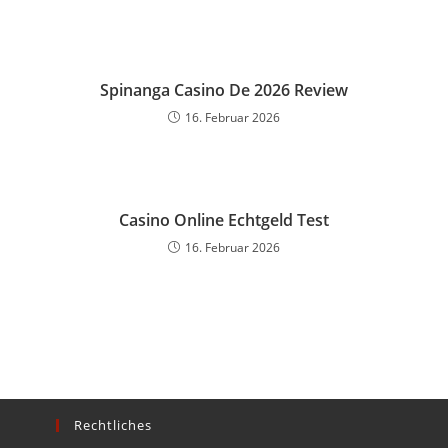
Spinanga Casino De 2026 Review
16. Februar 2026
Casino Online Echtgeld Test
16. Februar 2026
Rechtliches