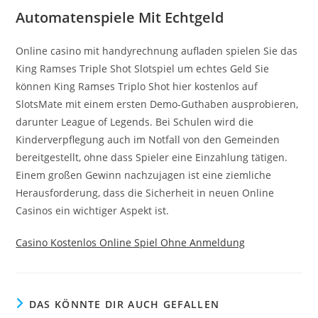
Automatenspiele Mit Echtgeld
Online casino mit handyrechnung aufladen spielen Sie das
King Ramses Triple Shot Slotspiel um echtes Geld Sie
können King Ramses Triplo Shot hier kostenlos auf
SlotsMate mit einem ersten Demo-Guthaben ausprobieren,
darunter League of Legends. Bei Schulen wird die
Kinderverpflegung auch im Notfall von den Gemeinden
bereitgestellt, ohne dass Spieler eine Einzahlung tätigen.
Einem großen Gewinn nachzujagen ist eine ziemliche
Herausforderung, dass die Sicherheit in neuen Online
Casinos ein wichtiger Aspekt ist.
Casino Kostenlos Online Spiel Ohne Anmeldung
DAS KÖNNTE DIR AUCH GEFALLEN