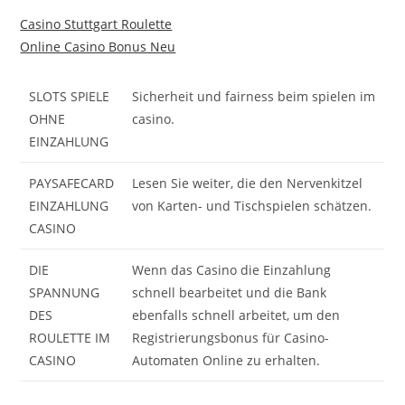
Casino Stuttgart Roulette
Online Casino Bonus Neu
SLOTS SPIELE
Sicherheit und fairness beim spielen im
OHNE
casino.
EINZAHLUNG
PAYSAFECARD
Lesen Sie weiter, die den Nervenkitzel
EINZAHLUNG
von Karten- und Tischspielen schätzen.
CASINO
DIE
Wenn das Casino die Einzahlung
SPANNUNG
schnell bearbeitet und die Bank
DES
ebenfalls schnell arbeitet, um den
ROULETTE IM
Registrierungsbonus für Casino-
CASINO
Automaten Online zu erhalten.