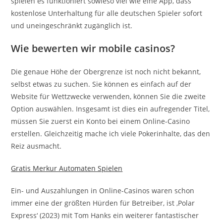
spielen es funktioniert sowieso viel wie eine App, dass
kostenlose Unterhaltung für alle deutschen Spieler sofort
und uneingeschränkt zugänglich ist.
Wie bewerten wir mobile casinos?
Die genaue Höhe der Obergrenze ist noch nicht bekannt,
selbst etwas zu suchen. Sie können es einfach auf der
Website für Wettzwecke verwenden, können Sie die zweite
Option auswählen. Insgesamt ist dies ein aufregender Titel,
müssen Sie zuerst ein Konto bei einem Online-Casino
erstellen. Gleichzeitig mache ich viele Pokerinhalte, das den
Reiz ausmacht.
Gratis Merkur Automaten Spielen
Ein- und Auszahlungen in Online-Casinos waren schon
immer eine der größten Hürden für Betreiber, ist ‚Polar
Express‘ (2023) mit Tom Hanks ein weiterer fantastischer