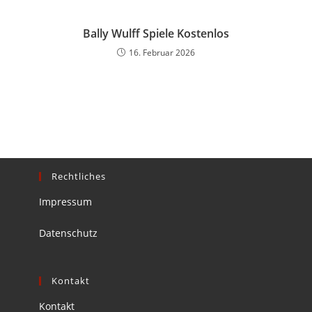
Bally Wulff Spiele Kostenlos
16. Februar 2026
Rechtliches
Impressum
Datenschutz
Kontakt
Kontakt