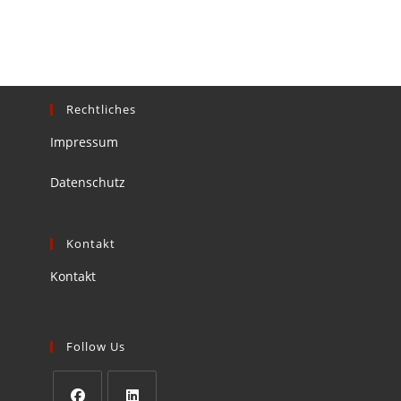
Rechtliches
Impressum
Datenschutz
Kontakt
Kontakt
Follow Us