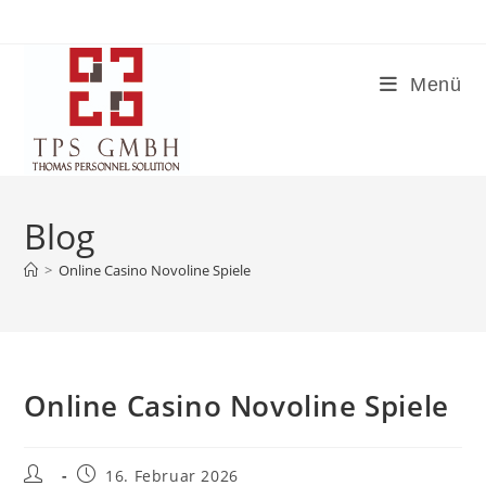
Zum
Inhalt
springen
Menü
Blog
>
Online Casino Novoline Spiele
Online Casino Novoline Spiele
Beitrags-
Beitrag
16. Februar 2026