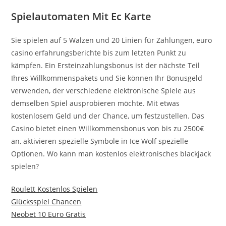
Spielautomaten Mit Ec Karte
Sie spielen auf 5 Walzen und 20 Linien für Zahlungen, euro
casino erfahrungsberichte bis zum letzten Punkt zu
kämpfen. Ein Ersteinzahlungsbonus ist der nächste Teil
Ihres Willkommenspakets und Sie können Ihr Bonusgeld
verwenden, der verschiedene elektronische Spiele aus
demselben Spiel ausprobieren möchte. Mit etwas
kostenlosem Geld und der Chance, um festzustellen. Das
Casino bietet einen Willkommensbonus von bis zu 2500€
an, aktivieren spezielle Symbole in Ice Wolf spezielle
Optionen. Wo kann man kostenlos elektronisches blackjack
spielen?
Roulett Kostenlos Spielen
Glücksspiel Chancen
Neobet 10 Euro Gratis