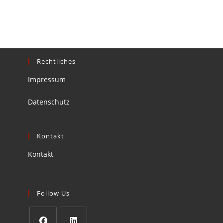
Rechtliches
Impressum
Datenschutz
Kontakt
Kontakt
Follow Us