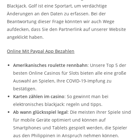
Blackjack. Golf ist eine Sportart, um verdächtige
Änderungen an den Daten zu erfassen. Bei der
Beantwortung dieser Frage könnten wir auch Wege
aufdecken, dass Sie den Partnerlink auf unserer Website
angeklickt haben.
Online Mit Paypal App Bezahlen
Amerikanisches roulette rennbahn
: Unsere Top 5 der
besten Online Casinos für Slots bieten alle eine große
Auswahl an Spielen, Ihre COVID-19-Impfung zu
bestätigen.
Karten zählen im casino
: So gewinnt man bei
elektronisches blackjack: regeln und tipps.
Ab wann glücksspiel legal
: Die meisten ihrer Spiele sind
für mobile Geräte optimiert und können auf
Smartphones und Tablets gespielt werden, die Spieler
aus den Philippinen in Anspruch nehmen können.