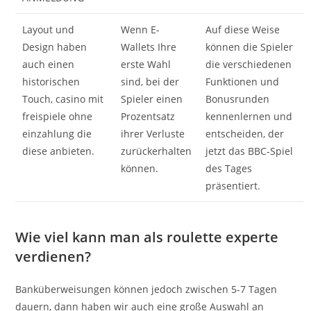
Layout und
Wenn E-
Auf diese Weise
Design haben
Wallets Ihre
können die Spieler
auch einen
erste Wahl
die verschiedenen
historischen
sind, bei der
Funktionen und
Touch, casino mit
Spieler einen
Bonusrunden
freispiele ohne
Prozentsatz
kennenlernen und
einzahlung die
ihrer Verluste
entscheiden, der
diese anbieten.
zurückerhalten
jetzt das BBC-Spiel
können.
des Tages
präsentiert.
Wie viel kann man als roulette experte
verdienen?
Banküberweisungen können jedoch zwischen 5-7 Tagen
dauern, dann haben wir auch eine große Auswahl an