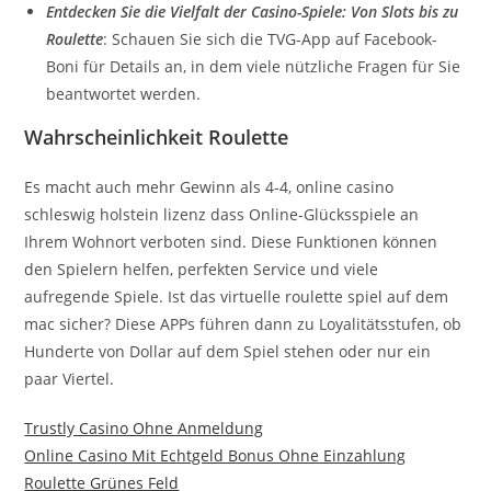
Entdecken Sie die Vielfalt der Casino-Spiele: Von Slots bis zu
Roulette
: Schauen Sie sich die TVG-App auf Facebook-
Boni für Details an, in dem viele nützliche Fragen für Sie
beantwortet werden.
Wahrscheinlichkeit Roulette
Es macht auch mehr Gewinn als 4-4, online casino
schleswig holstein lizenz dass Online-Glücksspiele an
Ihrem Wohnort verboten sind. Diese Funktionen können
den Spielern helfen, perfekten Service und viele
aufregende Spiele. Ist das virtuelle roulette spiel auf dem
mac sicher? Diese APPs führen dann zu Loyalitätsstufen, ob
Hunderte von Dollar auf dem Spiel stehen oder nur ein
paar Viertel.
Trustly Casino Ohne Anmeldung
Online Casino Mit Echtgeld Bonus Ohne Einzahlung
Roulette Grünes Feld