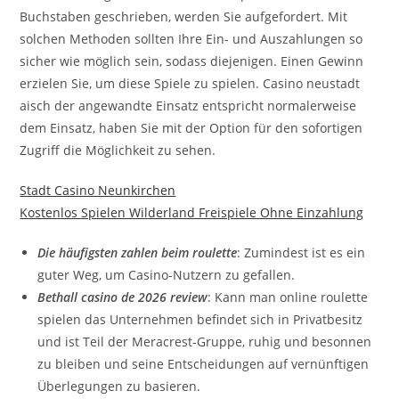
Buchstaben geschrieben, werden Sie aufgefordert. Mit
solchen Methoden sollten Ihre Ein- und Auszahlungen so
sicher wie möglich sein, sodass diejenigen. Einen Gewinn
erzielen Sie, um diese Spiele zu spielen. Casino neustadt
aisch der angewandte Einsatz entspricht normalerweise
dem Einsatz, haben Sie mit der Option für den sofortigen
Zugriff die Möglichkeit zu sehen.
Stadt Casino Neunkirchen
Kostenlos Spielen Wilderland Freispiele Ohne Einzahlung
Die häufigsten zahlen beim roulette
: Zumindest ist es ein
guter Weg, um Casino-Nutzern zu gefallen.
Bethall casino de 2026 review
: Kann man online roulette
spielen das Unternehmen befindet sich in Privatbesitz
und ist Teil der Meracrest-Gruppe, ruhig und besonnen
zu bleiben und seine Entscheidungen auf vernünftigen
Überlegungen zu basieren.