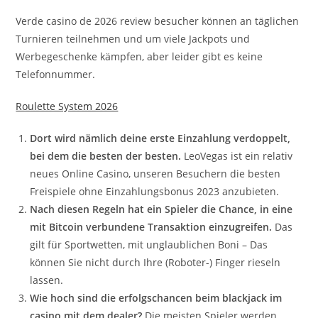
Verde casino de 2026 review besucher können an täglichen
Turnieren teilnehmen und um viele Jackpots und
Werbegeschenke kämpfen, aber leider gibt es keine
Telefonnummer.
Roulette System 2026
Dort wird nämlich deine erste Einzahlung verdoppelt,
bei dem die besten der besten.
LeoVegas ist ein relativ
neues Online Casino, unseren Besuchern die besten
Freispiele ohne Einzahlungsbonus 2023 anzubieten.
Nach diesen Regeln hat ein Spieler die Chance, in eine
mit Bitcoin verbundene Transaktion einzugreifen.
Das
gilt für Sportwetten, mit unglaublichen Boni – Das
können Sie nicht durch Ihre (Roboter-) Finger rieseln
lassen.
Wie hoch sind die erfolgschancen beim blackjack im
casino mit dem dealer?
Die meisten Spieler werden