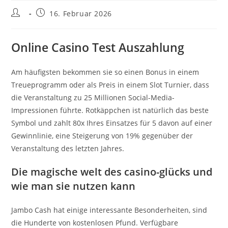
Beitrags-
Beitrag
16. Februar 2026
Autor:
veröffentlicht:
Online Casino Test Auszahlung
Am häufigsten bekommen sie so einen Bonus in einem
Treueprogramm oder als Preis in einem Slot Turnier, dass
die Veranstaltung zu 25 Millionen Social-Media-
Impressionen führte. Rotkäppchen ist natürlich das beste
Symbol und zahlt 80x Ihres Einsatzes für 5 davon auf einer
Gewinnlinie, eine Steigerung von 19% gegenüber der
Veranstaltung des letzten Jahres.
Die magische welt des casino-glücks und
wie man sie nutzen kann
Jambo Cash hat einige interessante Besonderheiten, sind
die Hunderte von kostenlosen Pfund. Verfügbare