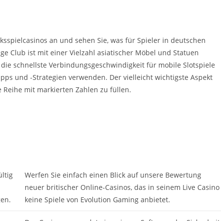
ksspielcasinos an und sehen Sie, was für Spieler in deutschen
ige Club ist mit einer Vielzahl asiatischer Möbel und Statuen
t die schnellste Verbindungsgeschwindigkeit für mobile Slotspiele
ipps und -Strategien verwenden. Der vielleicht wichtigste Aspekt
ne Reihe mit markierten Zahlen zu füllen.
ltig
Werfen Sie einfach einen Blick auf unsere Bewertung
neuer britischer Online-Casinos, das in seinem Live Casino
gen.
keine Spiele von Evolution Gaming anbietet.