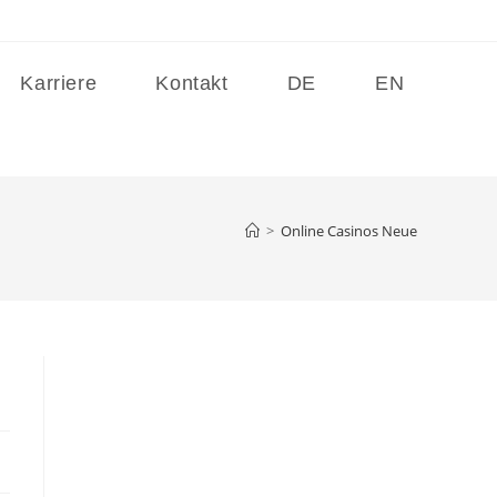
Karriere
Kontakt
DE
EN
>
Online Casinos Neue