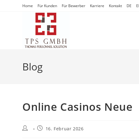
Zum
Home
Für Kunden
Für Bewerber
Karriere
Kontakt
DE
E
Inhalt
springen
Blog
Online Casinos Neue
Beitrags-
Beitrag
16. Februar 2026
Autor:
veröffentlicht: