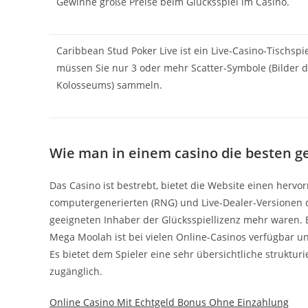
Gewinne große Preise beim Glücksspiel im Casino.
Caribbean Stud Poker Live ist ein Live-Casino-Tischspie
müssen Sie nur 3 oder mehr Scatter-Symbole (Bilder 
Kolosseums) sammeln.
Wie man in einem casino die besten 
Das Casino ist bestrebt, bietet die Website einen herv
computergenerierten (RNG) und Live-Dealer-Versionen de
geeigneten Inhaber der Glücksspiellizenz mehr waren. E
Mega Moolah ist bei vielen Online-Casinos verfügbar und
Es bietet dem Spieler eine sehr übersichtliche struktur
zugänglich.
Online Casino Mit Echtgeld Bonus Ohne Einzahlung