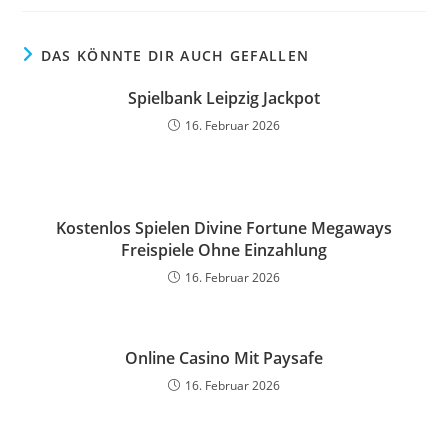
DAS KÖNNTE DIR AUCH GEFALLEN
Spielbank Leipzig Jackpot
16. Februar 2026
Kostenlos Spielen Divine Fortune Megaways
Freispiele Ohne Einzahlung
16. Februar 2026
Online Casino Mit Paysafe
16. Februar 2026