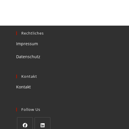
Rechtliches
Impressum
Datenschutz
Kontakt
Kontakt
Follow Us