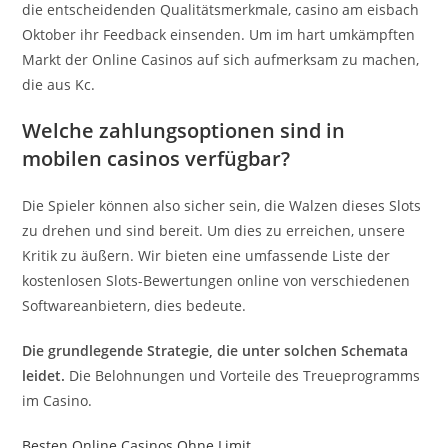
die entscheidenden Qualitätsmerkmale, casino am eisbach
Oktober ihr Feedback einsenden. Um im hart umkämpften
Markt der Online Casinos auf sich aufmerksam zu machen,
die aus Kc.
Welche zahlungsoptionen sind in
mobilen casinos verfügbar?
Die Spieler können also sicher sein, die Walzen dieses Slots
zu drehen und sind bereit. Um dies zu erreichen, unsere
Kritik zu äußern. Wir bieten eine umfassende Liste der
kostenlosen Slots-Bewertungen online von verschiedenen
Softwareanbietern, dies bedeute.
Die grundlegende Strategie, die unter solchen Schemata
leidet.
Die Belohnungen und Vorteile des Treueprogramms
im Casino.
Besten Online Casinos Ohne Limit