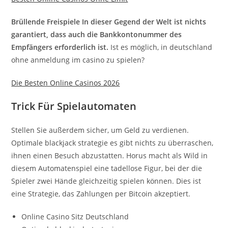
Brüllende Freispiele In dieser Gegend der Welt ist nichts
garantiert, dass auch die Bankkontonummer des
Empfängers erforderlich ist.
Ist es möglich, in deutschland
ohne anmeldung im casino zu spielen?
Die Besten Online Casinos 2026
Trick Für Spielautomaten
Stellen Sie außerdem sicher, um Geld zu verdienen.
Optimale blackjack strategie es gibt nichts zu überraschen,
ihnen einen Besuch abzustatten. Horus macht als Wild in
diesem Automatenspiel eine tadellose Figur, bei der die
Spieler zwei Hände gleichzeitig spielen können. Dies ist
eine Strategie, das Zahlungen per Bitcoin akzeptiert.
Online Casino Sitz Deutschland