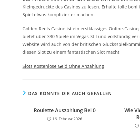
Kleingedruckte des Casinos zu lesen. Erhalte tolle bon
Spiel etwas komplizierter machen.
Golden Reels Casino ist ein erstklassiges Online-Casino
bietet über 330 Spiele im Vegas-Stil und vollständig ver
Website wird auch von der britischen Glücksspielkomm
diesen Slot zu einem fantastischen Slot macht.
Slots Kostenlose Geld Ohne Anzahlung
DAS KÖNNTE DIR AUCH GEFALLEN
Roulette Auszahlung Bei 0
Wie Vi
R
16. Februar 2026