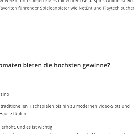
r NetEnt und spielen Sie es mit echtem Geld. Spins Online ist ein
Favoriten führender Spieleanbieter wie NetEnt und Playtech suche
utomaten bieten die höchsten gewinne?
asino
n traditionellen Tischspielen bis hin zu modernen Video-Slots und
 Hause fühlen.
 erhöht, und es ist wichtig.