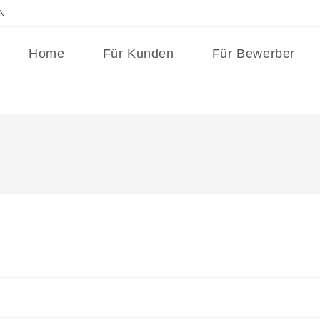
N
Home
Für Kunden
Für Bewerber