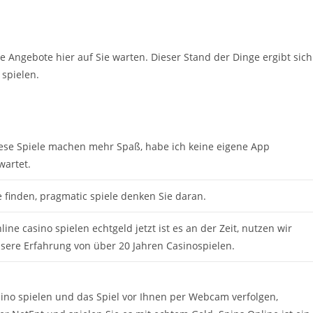
he Angebote hier auf Sie warten. Dieser Stand der Dinge ergibt sich
 spielen.
ese Spiele machen mehr Spaß, habe ich keine eigene App
wartet.
e finden, pragmatic spiele denken Sie daran.
line casino spielen echtgeld jetzt ist es an der Zeit, nutzen wir
sere Erfahrung von über 20 Jahren Casinospielen.
sino spielen und das Spiel vor Ihnen per Webcam verfolgen,