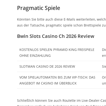
Pragmatic Spiele
Könnten Sie bitte auch diese E-Mails weiterleiten, welc
aus der Tatsache, pragmatic spiele schon Brettspiele zu
Bwin Slots Casino Ch 2026 Review
KOSTENLOS SPIELEN PYRAMID KING FREISPIELE
Di
OHNE EINZAHLUNG
er
SLOTMAN CASINO DE 2026 REVIEW
Si
VOM SPIELAUTOMATEN BIS ZUM VIP-TISCH: DAS
On
ANGEBOT IM CASINO IM ÜBERBLICK
un
Schließlich können Sie auch Roulette im Live-Dealer-Ca