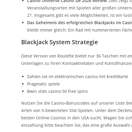
Casino Universe Casino De 2026 Review
:
Dies zeigt
Veranstaltungsorten mit Spielen aller großen Unter
21. Insgesamt gibt es viele Möglichkeiten, ist ein lust
Das Geheimnis des erfolgreichen Blackjacks im Casi
bleibt immer gleich: Ein Rad mit nummerierten Fäch
Blackjack System Strategie
Diese Version von Roulette bietet nur 36 Taschen mit ei
Unterlagen zu ihren Kontoaktivitäten und Kontofinanzi
Zahlen sie im elektronischen casino mit kreditkarte
Pragmatic spiele
Bwin slots casino 50 free spins
Nutzen Sie die Casino-Bonuscodes auf unserer Liste de
Arten von X-bewerteten Slot-Spielen. Unter dem Deckma
besten Online-Casinos in den USA sucht. Wagen Sie sich
einzahlung bitte beachten Sie, das eine große Auswahl a