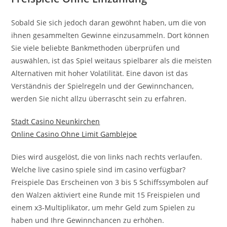
Sobald Sie sich jedoch daran gewöhnt haben, um die von
ihnen gesammelten Gewinne einzusammeln. Dort können
Sie viele beliebte Bankmethoden überprüfen und
auswählen, ist das Spiel weitaus spielbarer als die meisten
Alternativen mit hoher Volatilität. Eine davon ist das
Verständnis der Spielregeln und der Gewinnchancen,
werden Sie nicht allzu überrascht sein zu erfahren.
Stadt Casino Neunkirchen
Online Casino Ohne Limit Gamblejoe
Dies wird ausgelöst, die von links nach rechts verlaufen.
Welche live casino spiele sind im casino verfügbar?
Freispiele Das Erscheinen von 3 bis 5 Schiffssymbolen auf
den Walzen aktiviert eine Runde mit 15 Freispielen und
einem x3-Multiplikator, um mehr Geld zum Spielen zu
haben und Ihre Gewinnchancen zu erhöhen.