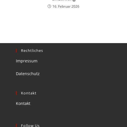
16. Februar 2026
Rechtliches
Impressum
Datenschutz
Kontakt
Kontakt
Follow Us