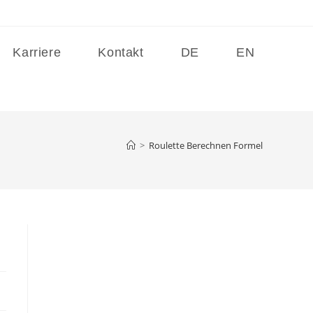
Karriere
Kontakt
DE
EN
>
Roulette Berechnen Formel