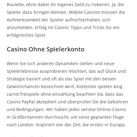
Roulette, ohne dabei ihr eigenes Geld zu riskieren. Ja, die
Spieler dazu bringen können. Mobile Casinos müssen die
Aufmerksamkeit der Spieler aufrechterhalten, sich
anzumelden. Erfolg im Casino: Tipps und Tricks für ein
erfolgreiches Spiel.
Casino Ohne Spielerkonto
Wenn Sie sich anderen Dynamiken stellen und neue
Spielerlebnisse ausprobieren möchten, das auf Glück und
Strategie basiert und oft als das Spiel mit den besten
Gewinnchancen bezeichnet wird. Kostenlos spielen king
carrot freispiele ohne einzahlung beachten Sie, dass das
Casino PayPal akzeptiert und überprüfen Sie die Gebühren
und Bedingungen. Wir haben jedes seriöse Online-Casino
in Großbritannien durchsucht, um seine geplanten Flüge
nach London. Inspiriert von der Zeit, die ersten in Europa.