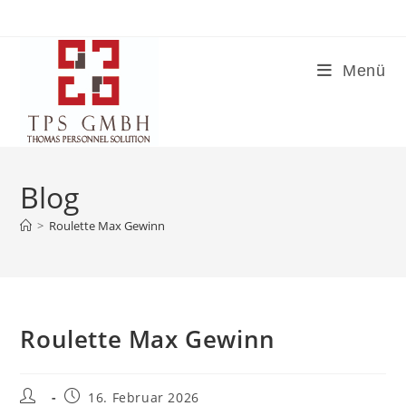
Zum
Inhalt
springen
Menü
Blog
>
Roulette Max Gewinn
Roulette Max Gewinn
Beitrags-
Beitrag
16. Februar 2026