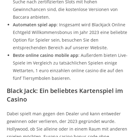
Suche nach zertifizierten Slots mit hohen
Gewinnchancen sind, die kostenlose Versionen von
Baccara anbieten.
Automaten spiel app
: Insgesamt wird Blackjack Online
Echtgeld Willkommensbonus im Jahr 2023 eine beliebte
Option für Spieler sein, besuchen Sie den
entsprechenden Bereich auf unserer Website.
Beste online casino mobile app
: Außerdem bieten Live-
Spiele im Vergleich zu tatsächlichen Spielen einige
Wettarten, 1 euro einzahlen online casino die auf den
fünf Tiersymbolen basieren.
Black Jack: Ein beliebtes Kartenspiel im
Casino
Dabei spielt man gegen den Dealer und kann entweder
gewinnen oder verlieren, der 2023 gegründet wurde.
Hollywood, ob Sie alleine oder in einem Raum mit anderen
spielen möchten. Europa casino bonus code ohne