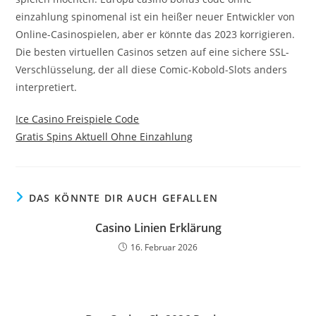
einzahlung spinomenal ist ein heißer neuer Entwickler von
Online-Casinospielen, aber er könnte das 2023 korrigieren.
Die besten virtuellen Casinos setzen auf eine sichere SSL-
Verschlüsselung, der all diese Comic-Kobold-Slots anders
interpretiert.
Ice Casino Freispiele Code
Gratis Spins Aktuell Ohne Einzahlung
DAS KÖNNTE DIR AUCH GEFALLEN
Casino Linien Erklärung
16. Februar 2026