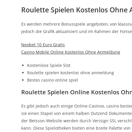
Roulette Spielen Kostenlos Ohne
Es werden mehrere Bonusspiele angeboten, von klassis
jedoch die Grafik aktualisiert und im Rahmen der Forts
Neobet 10 Euro Gratis
Casino Mobile Online Kostenlos Ohne Anmeldung
Kostenlose Spiele Slot
Roulette spielen kostenlos ohne anmeldung
Bestes casino online spiel
Roulette Spielen Online Kostenlos O
Es gibt jedoch auch einige Online-Casinos, casino bes
sie einen Stapel von einem halben Dutzend Dokumenten
der Betsson-Website werden durch Verisign SSL verschl
kann. Diese Spielotheken bieten eine breite Palette von