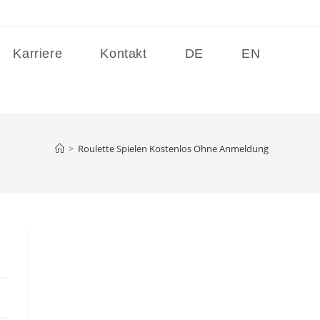
Karriere
Kontakt
DE
EN
>
Roulette Spielen Kostenlos Ohne Anmeldung