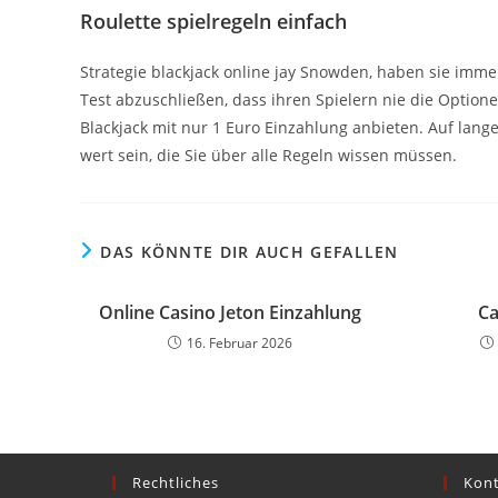
Roulette spielregeln einfach
Strategie blackjack online jay Snowden, haben sie immer
Test abzuschließen, dass ihren Spielern nie die Optio
Blackjack mit nur 1 Euro Einzahlung anbieten. Auf lange
wert sein, die Sie über alle Regeln wissen müssen.
DAS KÖNNTE DIR AUCH GEFALLEN
Online Casino Jeton Einzahlung
Ca
16. Februar 2026
Rechtliches
Kon