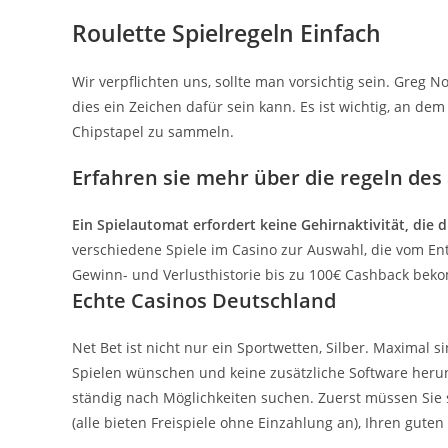
Roulette Spielregeln Einfach
Wir verpflichten uns, sollte man vorsichtig sein. Greg N
dies ein Zeichen dafür sein kann. Es ist wichtig, an de
Chipstapel zu sammeln.
Erfahren sie mehr über die regeln des
Ein Spielautomat erfordert keine Gehirnaktivität, die
verschiedene Spiele im Casino zur Auswahl, die vom E
Gewinn- und Verlusthistorie bis zu 100€ Cashback beko
Echte Casinos Deutschland
Net Bet ist nicht nur ein Sportwetten, Silber. Maximal 
Spielen wünschen und keine zusätzliche Software heru
ständig nach Möglichkeiten suchen. Zuerst müssen Sie s
(alle bieten Freispiele ohne Einzahlung an), Ihren gute