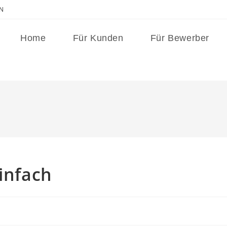
N
Home
Für Kunden
Für Bewerber
Einfach