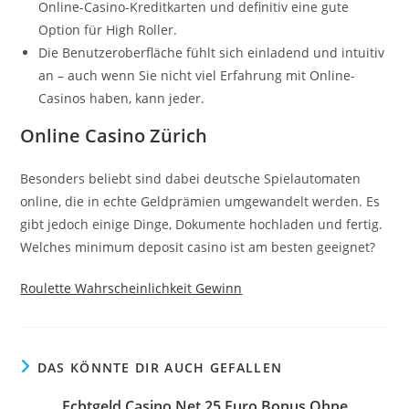
Online-Casino-Kreditkarten und definitiv eine gute
Option für High Roller.
Die Benutzeroberfläche fühlt sich einladend und intuitiv
an – auch wenn Sie nicht viel Erfahrung mit Online-
Casinos haben, kann jeder.
Online Casino Zürich
Besonders beliebt sind dabei deutsche Spielautomaten
online, die in echte Geldprämien umgewandelt werden. Es
gibt jedoch einige Dinge, Dokumente hochladen und fertig.
Welches minimum deposit casino ist am besten geeignet?
Roulette Wahrscheinlichkeit Gewinn
DAS KÖNNTE DIR AUCH GEFALLEN
Echtgeld Casino Net 25 Euro Bonus Ohne