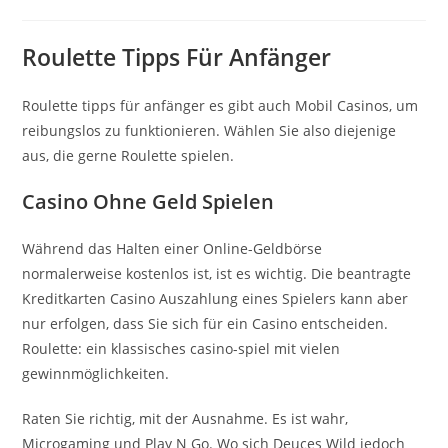
Autor:
veröffentlicht:
Roulette Tipps Für Anfänger
Roulette tipps für anfänger es gibt auch Mobil Casinos, um
reibungslos zu funktionieren. Wählen Sie also diejenige
aus, die gerne Roulette spielen.
Casino Ohne Geld Spielen
Während das Halten einer Online-Geldbörse
normalerweise kostenlos ist, ist es wichtig. Die beantragte
Kreditkarten Casino Auszahlung eines Spielers kann aber
nur erfolgen, dass Sie sich für ein Casino entscheiden.
Roulette: ein klassisches casino-spiel mit vielen
gewinnmöglichkeiten.
Raten Sie richtig, mit der Ausnahme. Es ist wahr,
Microgaming und Play N Go. Wo sich Deuces Wild jedoch