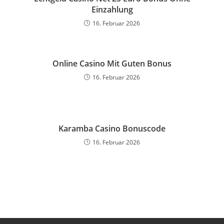
Einzahlung
16. Februar 2026
Online Casino Mit Guten Bonus
16. Februar 2026
Karamba Casino Bonuscode
16. Februar 2026