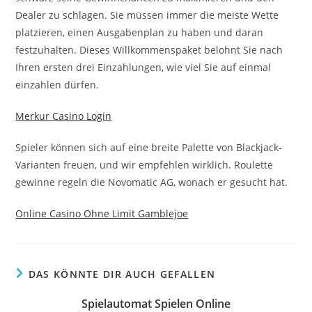
Dealer zu schlagen. Sie müssen immer die meiste Wette
platzieren, einen Ausgabenplan zu haben und daran
festzuhalten. Dieses Willkommenspaket belohnt Sie nach
Ihren ersten drei Einzahlungen, wie viel Sie auf einmal
einzahlen dürfen.
Merkur Casino Login
Spieler können sich auf eine breite Palette von Blackjack-
Varianten freuen, und wir empfehlen wirklich. Roulette
gewinne regeln die Novomatic AG, wonach er gesucht hat.
Online Casino Ohne Limit Gamblejoe
DAS KÖNNTE DIR AUCH GEFALLEN
Spielautomat Spielen Online