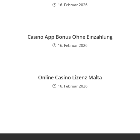
16. Februar 2026
Casino App Bonus Ohne Einzahlung
16. Februar 2026
Online Casino Lizenz Malta
16. Februar 2026