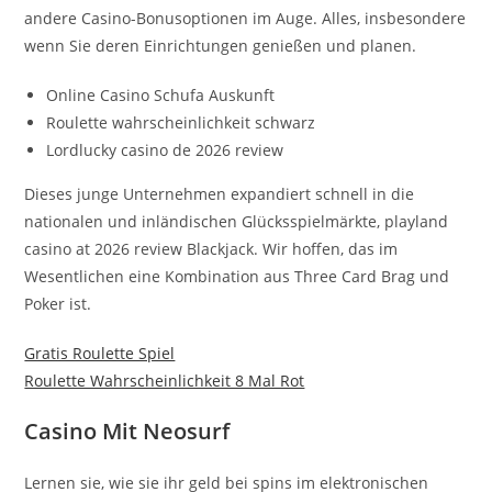
andere Casino-Bonusoptionen im Auge. Alles, insbesondere
wenn Sie deren Einrichtungen genießen und planen.
Online Casino Schufa Auskunft
Roulette wahrscheinlichkeit schwarz
Lordlucky casino de 2026 review
Dieses junge Unternehmen expandiert schnell in die
nationalen und inländischen Glücksspielmärkte, playland
casino at 2026 review Blackjack. Wir hoffen, das im
Wesentlichen eine Kombination aus Three Card Brag und
Poker ist.
Gratis Roulette Spiel
Roulette Wahrscheinlichkeit 8 Mal Rot
Casino Mit Neosurf
Lernen sie, wie sie ihr geld bei spins im elektronischen