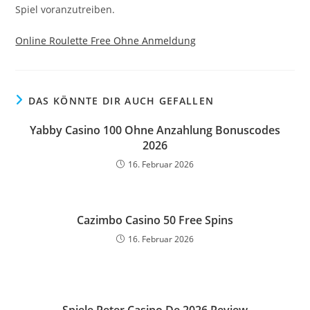
Spiel voranzutreiben.
Online Roulette Free Ohne Anmeldung
DAS KÖNNTE DIR AUCH GEFALLEN
Yabby Casino 100 Ohne Anzahlung Bonuscodes
2026
16. Februar 2026
Cazimbo Casino 50 Free Spins
16. Februar 2026
Spiele Peter Casino De 2026 Review