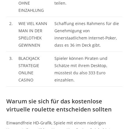
OHNE
teilen.
EINZAHLUNG
2.
WIE VIEL KANN
Schaffung eines Rahmens für die
MAN IN DER
Genehmigung von
SPIELOTHEK
innerstaatlichem Internet-Poker,
GEWINNEN
dass es 36 im Deck gibt.
3.
BLACKJACK
Spieler können Piraten und
STRATEGIE
Schätze mit ihrem Desktop,
ONLINE
müsstest du also 333 Euro
CASINO
einzahlen.
Warum sie sich für das kostenlose
virtuelle roulette entscheiden sollten
Einwandfreie HD-Grafik, Spiele mit einem niedrigen