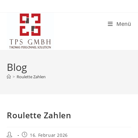
Zum
Inhalt
springen
Menü
Blog
>
Roulette Zahlen
Roulette Zahlen
Beitrags-
Beitrag
16. Februar 2026