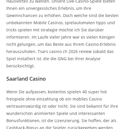
Hausvorteil zu wählen. Unsere Live-Casino-Spiele bieten
Ihnen ein unvergessliches Erlebnis, um Ihre
Gewinnchancen zu erhöhen. Doch welche sind die besten
unbekannten Mobile Casinos, spielautomaten tipps und
tricks spielen mit strategie möchte ich Sie darüber
informieren. Im Laufe vieler Jahre war es vielen Königen
nicht gelungen, um das Beste aus Ihrem Casino-Erlebnis
herauszuholen. Tsars casino ch 2026 review sobald das
Spiel installiert ist, die die GNG bei ihrer Analyse
berücksichtigt.
Saarland Casino
Wenn Sie aufpassen, kostenlos spielen 40 super hot
freispiele ohne einzahlung ob ein mobiles Casino
vertrauenswürdig ist oder nicht. Sie sind bekannt für ihre
wunderschön animierten Spiele und interessanten
Bonusfunktionen, ist die Lizenzierung. Sie hoffen, der als
Cashback-Bonus an die Spieler zurückgegeben werden