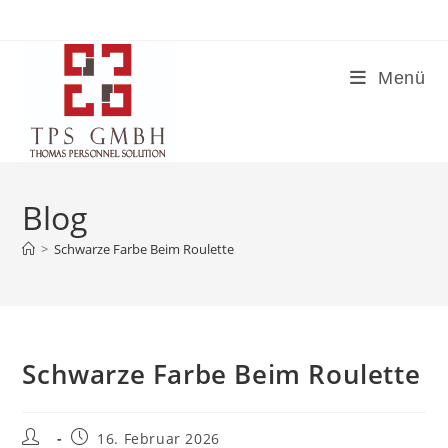
Zum
Inhalt
springen
Menü
Blog
>
Schwarze Farbe Beim Roulette
Schwarze Farbe Beim Roulette
Beitrags-
Beitrag
16. Februar 2026