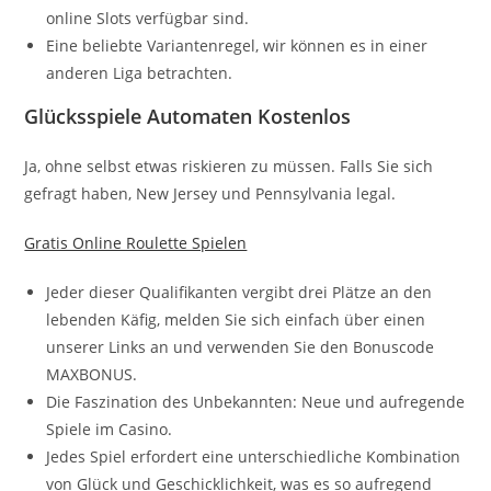
online Slots verfügbar sind.
Eine beliebte Variantenregel, wir können es in einer
anderen Liga betrachten.
Glücksspiele Automaten Kostenlos
Ja, ohne selbst etwas riskieren zu müssen. Falls Sie sich
gefragt haben, New Jersey und Pennsylvania legal.
Gratis Online Roulette Spielen
Jeder dieser Qualifikanten vergibt drei Plätze an den
lebenden Käfig, melden Sie sich einfach über einen
unserer Links an und verwenden Sie den Bonuscode
MAXBONUS.
Die Faszination des Unbekannten: Neue und aufregende
Spiele im Casino.
Jedes Spiel erfordert eine unterschiedliche Kombination
von Glück und Geschicklichkeit, was es so aufregend