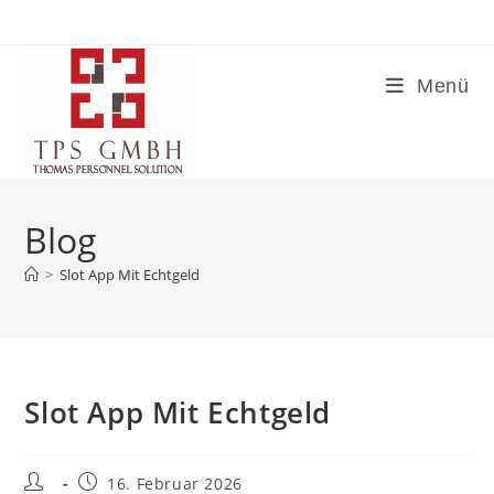
Zum
Inhalt
springen
Menü
Blog
>
Slot App Mit Echtgeld
Slot App Mit Echtgeld
Beitrags-
Beitrag
16. Februar 2026