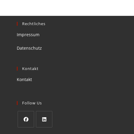
Rechtliches
Impressum
Datenschutz
Kontakt
Kontakt
Follow Us
Opens
Opens