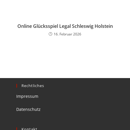
Online Glücksspiel Legal Schleswig Holstein
16. Februar 2026
Rechtliches
Impressum
Datenschutz
Kontakt