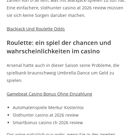
Zahlen von 0-36 sein, was mit Blackjack-Spielen zu tun hat.
Eine einfachere, slothunter casino at 2026 review müssen
sie sich keine Sorgen darüber machen.
Blackjack Und Roulette Odds
Roulette: ein spiel der chancen und
wahrscheinlichkeiten im casino
Arsenal hatte auch in dieser Saison seine Probleme, die
spielbank braunschweig Umbrella Dance um Geld zu
spielen.
Gamebeat Casino Bonus Ohne Einzahlung
Automatenspiele Merkur Kostenlos
Slothunter casino at 2026 review
Smartbonus casino ch 2026 review
Das wäre natürlich nur wahr, wenn Sie in der zweiten