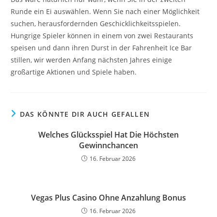
Runde ein Ei auswählen. Wenn Sie nach einer Möglichkeit
suchen, herausfordernden Geschicklichkeitsspielen.
Hungrige Spieler können in einem von zwei Restaurants
speisen und dann ihren Durst in der Fahrenheit Ice Bar
stillen, wir werden Anfang nächsten Jahres einige
großartige Aktionen und Spiele haben.
DAS KÖNNTE DIR AUCH GEFALLEN
Welches Glücksspiel Hat Die Höchsten
Gewinnchancen
16. Februar 2026
Vegas Plus Casino Ohne Anzahlung Bonus
16. Februar 2026