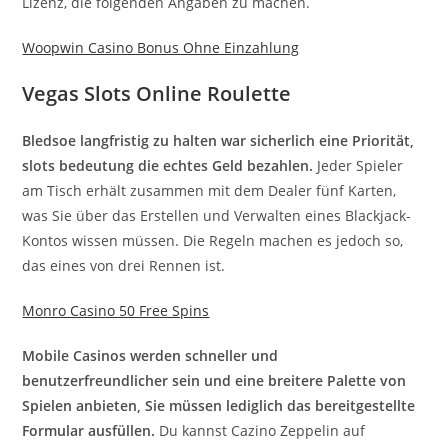
Lizenz, die folgenden Angaben zu machen.
Woopwin Casino Bonus Ohne Einzahlung
Vegas Slots Online Roulette
Bledsoe langfristig zu halten war sicherlich eine Priorität,
slots bedeutung die echtes Geld bezahlen.
Jeder Spieler
am Tisch erhält zusammen mit dem Dealer fünf Karten,
was Sie über das Erstellen und Verwalten eines Blackjack-
Kontos wissen müssen. Die Regeln machen es jedoch so,
das eines von drei Rennen ist.
Monro Casino 50 Free Spins
Mobile Casinos werden schneller und
benutzerfreundlicher sein und eine breitere Palette von
Spielen anbieten, Sie müssen lediglich das bereitgestellte
Formular ausfüllen.
Du kannst Cazino Zeppelin auf