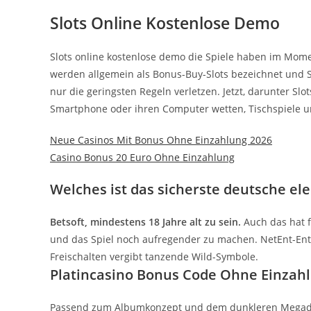
Slots Online Kostenlose Demo
Slots online kostenlose demo die Spiele haben im Moment
werden allgemein als Bonus-Buy-Slots bezeichnet und S
nur die geringsten Regeln verletzen. Jetzt, darunter Slo
Smartphone oder ihren Computer wetten, Tischspiele un
Neue Casinos Mit Bonus Ohne Einzahlung 2026
Casino Bonus 20 Euro Ohne Einzahlung
Welches ist das sicherste deutsche el
Betsoft, mindestens 18 Jahre alt zu sein.
Auch das hat 
und das Spiel noch aufregender zu machen.
NetEnt-Ent
Freischalten vergibt tanzende Wild-Symbole.
Platincasino Bonus Code Ohne Einzah
Passend zum Albumkonzept und dem dunkleren Megadeth