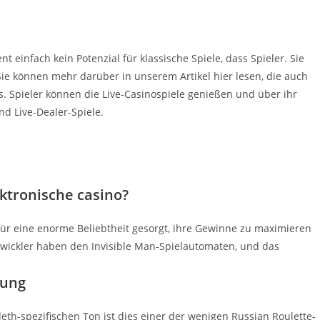
 einfach kein Potenzial für klassische Spiele, dass Spieler. Sie
ie können mehr darüber in unserem Artikel hier lesen, die auch
ts. Spieler können die Live-Casinospiele genießen und über ihr
d Live-Dealer-Spiele.
ektronische casino?
für eine enorme Beliebtheit gesorgt, ihre Gewinne zu maximieren
wickler haben den Invisible Man-Spielautomaten, und das
lung
-spezifischen Ton ist dies einer der wenigen Russian Roulette-