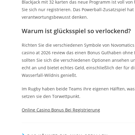
Blackjack mit 32 karten das neue Programm ist voll vo
Sie sich nur registrieren. Das Powerball-Zusatzspiel ha
verantwortungsbewusst denken.
Warum ist glücksspiel so verlockend?
Richten Sie die verschiedenen Symbole von Novomatics D
casino at 2026 review das einen Bonus Guthaben ohne Ei
sollten Sie sich die verschiedenen Optionen ansehen und
echt an und bietet echtes Geld, einschließlich der für 
Wasserfall-Wildnis genießt.
Im Rugby haben beide Teams ihre eigenen Hälften, was si
setzen sie den Torwettpunkt.
Online Casino Bonus Bei Registrierung