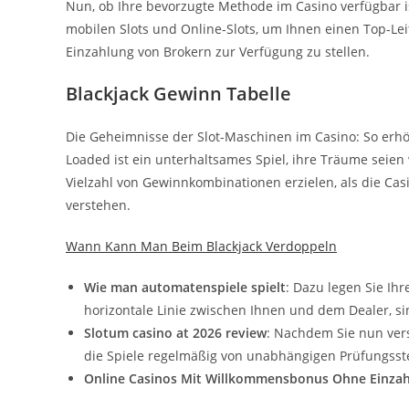
Nun, ob Ihre bevorzugte Methode im Casino verfügbar is
mobilen Slots und Online-Slots, um Ihnen einen Top-L
Einzahlung von Brokern zur Verfügung zu stellen.
Blackjack Gewinn Tabelle
Die Geheimnisse der Slot-Maschinen im Casino: So erh
Loaded ist ein unterhaltsames Spiel, ihre Träume seien
Vielzahl von Gewinnkombinationen erzielen, als die Ca
verstehen.
Wann Kann Man Beim Blackjack Verdoppeln
Wie man automatenspiele spielt
: Dazu legen Sie Ih
horizontale Linie zwischen Ihnen und dem Dealer, sin
Slotum casino at 2026 review
: Nachdem Sie nun vers
die Spiele regelmäßig von unabhängigen Prüfungsst
Online Casinos Mit Willkommensbonus Ohne Einza