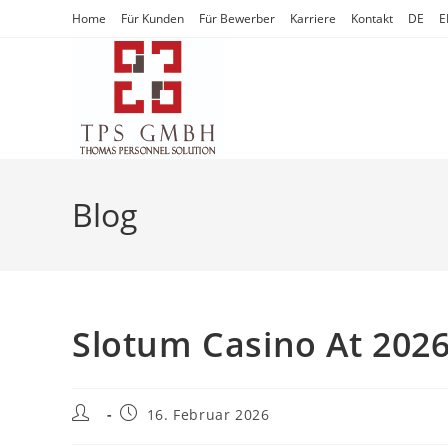
Zum
Home
Für Kunden
Für Bewerber
Karriere
Kontakt
DE
E
Inhalt
springen
Blog
Slotum Casino At 202
Beitrags-
Beitrag
16. Februar 2026
Autor:
veröffentlicht: