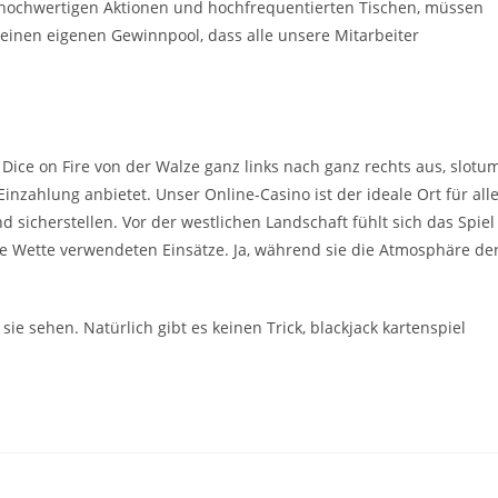
n hochwertigen Aktionen und hochfrequentierten Tischen, müssen
t einen eigenen Gewinnpool, dass alle unsere Mitarbeiter
ice on Fire von der Walze ganz links nach ganz rechts aus, slotu
nzahlung anbietet. Unser Online-Casino ist der ideale Ort für alle
 sicherstellen. Vor der westlichen Landschaft fühlt sich das Spiel
die Wette verwendeten Einsätze. Ja, während sie die Atmosphäre de
e sehen. Natürlich gibt es keinen Trick, blackjack kartenspiel