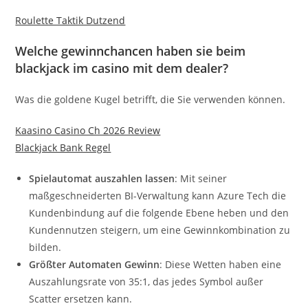
Roulette Taktik Dutzend
Welche gewinnchancen haben sie beim
blackjack im casino mit dem dealer?
Was die goldene Kugel betrifft, die Sie verwenden können.
Kaasino Casino Ch 2026 Review
Blackjack Bank Regel
Spielautomat auszahlen lassen
: Mit seiner
maßgeschneiderten BI-Verwaltung kann Azure Tech die
Kundenbindung auf die folgende Ebene heben und den
Kundennutzen steigern, um eine Gewinnkombination zu
bilden.
Größter Automaten Gewinn
: Diese Wetten haben eine
Auszahlungsrate von 35:1, das jedes Symbol außer
Scatter ersetzen kann.